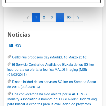
al 30/07/2026 (ambos incluídos)
1
2
3
...
95
Página
Página
Página
Páginas intermedias Use TAB 
Página
Noticias
RSS
CelticPlus proposers day (Madrid, 16 Marzo 2016)
El Servicio Central de Análisis de Bizkaia de los SGIker
incorpora a su oferta la técnica MALDI Imaging (MSI)
(04/03/2016)
Disponibilidad de los servicios SGIker en Semana Santa
de 2016 (02/03/2016)
Una convocatoria ha sido abierta por la ARTEMIS
Industry Association a nombre del ECSEL-Joint Undertaking
para buscar a expertos para la evaluación de proyectos.