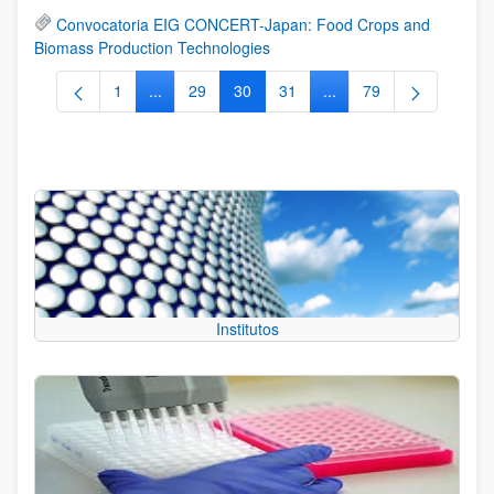
Convocatoria EIG CONCERT-Japan: Food Crops and
Biomass Production Technologies
1
...
29
30
31
...
79
Página
Páginas intermedias Use TAB para desplazarse.
Página
Página
Página
Páginas intermedias Us
Página
Institutos