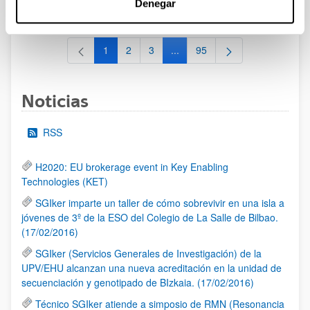
Denegar
al 30/07/2026 (ambos incluídos)
1
2
3
...
95
Página
Página
Página
Páginas intermedias Use TAB 
Página
Noticias
RSS
H2020: EU brokerage event in Key Enabling
Technologies (KET)
SGIker imparte un taller de cómo sobrevivir en una isla a
jóvenes de 3º de la ESO del Colegio de La Salle de Bilbao.
(17/02/2016)
SGIker (Servicios Generales de Investigación) de la
UPV/EHU alcanzan una nueva acreditación en la unidad de
secuenciación y genotipado de BIzkaia. (17/02/2016)
Técnico SGIker atiende a simposio de RMN (Resonancia