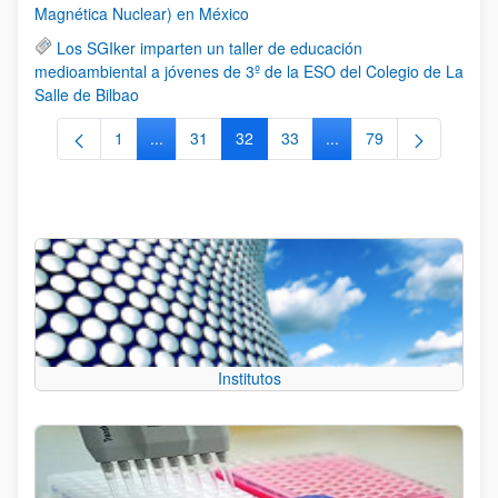
Magnética Nuclear) en México
Los SGIker imparten un taller de educación
medioambiental a jóvenes de 3º de la ESO del Colegio de La
Salle de Bilbao
1
...
31
32
33
...
79
Página
Páginas intermedias Use TAB para desplazarse.
Página
Página
Página
Páginas intermedias Us
Página
Institutos