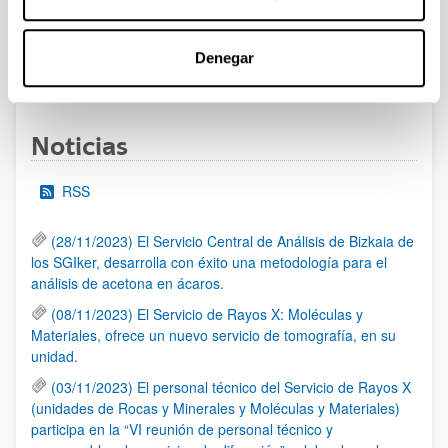
al 30/07/2026 (ambos incluídos)
Denegar
1
2
3
...
95
Página
Página
Página
Páginas intermedias Use TAB 
Página
Noticias
RSS
(28/11/2023) El Servicio Central de Análisis de Bizkaia de
los SGIker, desarrolla con éxito una metodología para el
análisis de acetona en ácaros.
(08/11/2023) El Servicio de Rayos X: Moléculas y
Materiales, ofrece un nuevo servicio de tomografía, en su
unidad.
(03/11/2023) El personal técnico del Servicio de Rayos X
(unidades de Rocas y Minerales y Moléculas y Materiales)
participa en la “VI reunión de personal técnico y