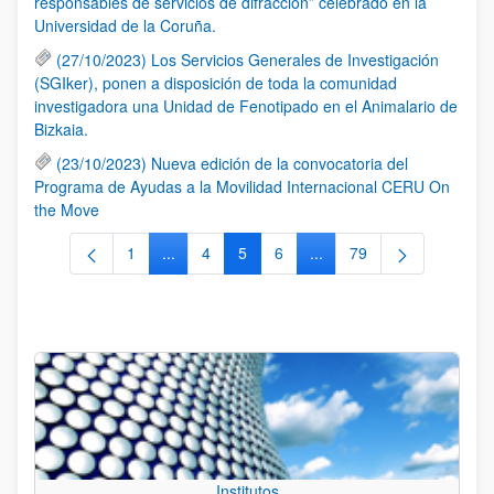
responsables de servicios de difracción” celebrado en la
Universidad de la Coruña.
(27/10/2023) Los Servicios Generales de Investigación
(SGIker), ponen a disposición de toda la comunidad
investigadora una Unidad de Fenotipado en el Animalario de
Bizkaia.
(23/10/2023) Nueva edición de la convocatoria del
Programa de Ayudas a la Movilidad Internacional CERU On
the Move
1
...
4
5
6
...
79
Página
Páginas intermedias Use TAB para desplazars
Página
Página
Página
Páginas intermedias Use
Página
Institutos