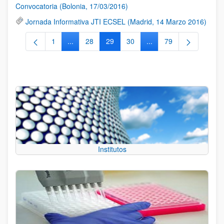
Convocatoria (Bolonia, 17/03/2016)
Jornada Informativa JTI ECSEL (Madrid, 14 Marzo 2016)
1
...
28
29
30
...
79
Página
Páginas intermedias Use TAB para desplazarse.
Página
Página
Página
Páginas intermedias Us
Página
Institutos