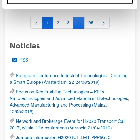
al 30/07/2026 (ambos incluídos)
1
2
3
...
95
Página
Página
Página
Páginas intermedias Use TAB 
Página
Noticias
RSS
European Conference Industrial Technologies - Creating
a Smart Europe (Amsterdam, 22-24/06/2016)
Focus on Key Enabling Technologies – KETs:
Nanotechnologies and Advanced Materials, Biotechnologies,
Advanced Manufacturing and Processing (Mainz,
12/05/2016)
Network and Brokerage Event for H2020 Transport Call
2017, within TRA conference (Varsovia 21/04/2016)
Jornada información H2020 ICT-LEIT PPP5G. 2º