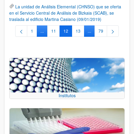
La unidad de Análisis Elemental (CHNSO) que se oferta
en el Servicio Central de Análisis de Bizkaia (SCAB), se
traslada al edificio Martina Casiano (09/01/2019)
1
...
11
12
13
...
79
Página
Páginas intermedias Use TAB para desplazarse.
Página
Página
Página
Páginas intermedias Us
Página
Institutos