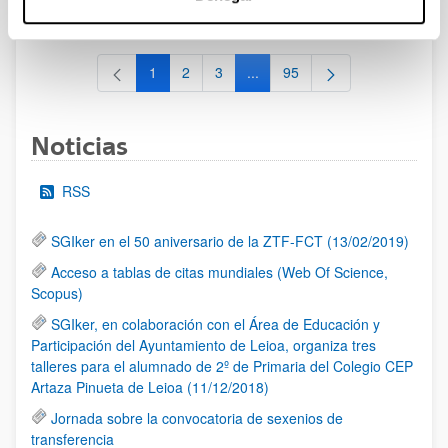
al 30/07/2026 (ambos incluídos)
1
2
3
...
95
Página
Página
Página
Páginas intermedias Use TAB 
Página
Noticias
RSS
SGIker en el 50 aniversario de la ZTF-FCT (13/02/2019)
Acceso a tablas de citas mundiales (Web Of Science,
Scopus)
SGIker, en colaboración con el Área de Educación y
Participación del Ayuntamiento de Leioa, organiza tres
talleres para el alumnado de 2º de Primaria del Colegio CEP
Artaza Pinueta de Leioa (11/12/2018)
Jornada sobre la convocatoria de sexenios de
transferencia