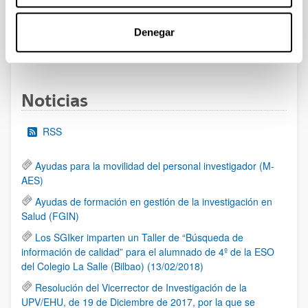
al 30/07/2026 (ambos incluídos)
Denegar
1
2
3
...
95
Página
Página
Página
Páginas intermedias Use TAB 
Página
Noticias
RSS
Ayudas para la movilidad del personal investigador (M-
AES)
Ayudas de formación en gestión de la investigación en
Salud (FGIN)
Los SGIker imparten un Taller de “Búsqueda de
información de calidad” para el alumnado de 4º de la ESO
del Colegio La Salle (Bilbao) (13/02/2018)
Resolución del Vicerrector de Investigación de la
UPV/EHU, de 19 de Diciembre de 2017, por la que se