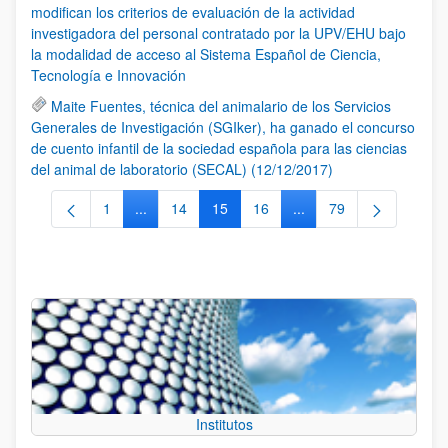
modifican los criterios de evaluación de la actividad
investigadora del personal contratado por la UPV/EHU bajo
la modalidad de acceso al Sistema Español de Ciencia,
Tecnología e Innovación
Maite Fuentes, técnica del animalario de los Servicios
Generales de Investigación (SGIker), ha ganado el concurso
de cuento infantil de la sociedad española para las ciencias
del animal de laboratorio (SECAL) (12/12/2017)
1
...
14
15
16
...
79
Página
Páginas intermedias Use TAB para desplazarse.
Página
Página
Página
Páginas intermedias Us
Página
Institutos