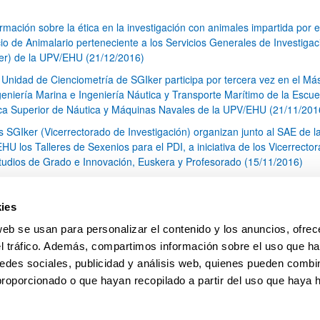
rmación sobre la ética en la investigación con animales impartida por e
cio de Animalario perteneciente a los Servicios Generales de Investigac
er) de la UPV/EHU (21/12/2016)
 Unidad de Cienciometría de SGIker participa por tercera vez en el Má
geniería Marina e Ingeniería Náutica y Transporte Marítimo de la Escue
ca Superior de Náutica y Máquinas Navales de la UPV/EHU (21/11/201
s SGIker (Vicerrectorado de Investigación) organizan junto al SAE de l
HU los Talleres de Sexenios para el PDI, a iniciativa de los Vicerrecto
tudios de Grado e Innovación, Euskera y Profesorado (15/11/2016)
II. Jornadas de Investigación (OSI Araba-UPV/EHU) (26/10/2016)
 SCAB (Servicio Central de Análisis de Bizkaia) colabora en un estudio 
ies
ntificación de disolventes inflamables utilizados en cocteles molotov de
web se usan para personalizar el contenido y los anuncios, ofrec
ación química (25/10/2016)
el tráfico. Además, compartimos información sobre el uso que ha
1
...
20
21
22
...
79
edes sociales, publicidad y análisis web, quienes pueden combin
Página
Páginas intermedias Use TAB para desplazarse.
Página
Página
Página
Páginas intermedias Us
Página
proporcionado o que hayan recopilado a partir del uso que haya