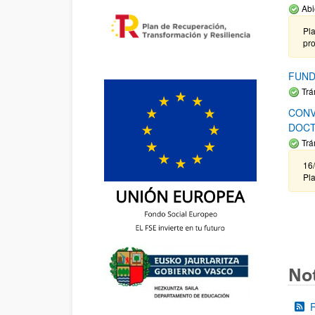
Abi
Pla
pr
FUND
Trá
CONV
DOCT
Trá
16/
Pla
Not