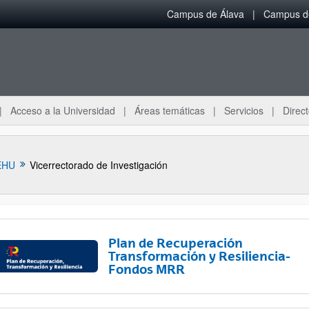
Campus de Álava
Campus de
Acceso a la Universidad
Áreas temáticas
Servicios
Direct
EHU
Vicerrectorado de Investigación
Plan de Recuperación
Transformación y Resiliencia-
Fondos MRR
ar subpáginas