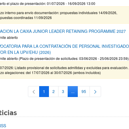
erto el plazo de presentación: 01/07/2026 - 16/09/2026 13:00
zo interno para envío documentación: propuestas individuales 14/09/2026,
opuestas coordinadas 11/09/2026
ACION LA CAIXA JUNIOR LEADER RETAINING PROGRAMME 2027
mite abierto
OCATORIA PARA LA CONTRATACIÓN DE PERSONAL INVESTIGAD
OR EN LA UPV/EHU (2026)
mite abierto (Plazo de presentación de solicitudes: 03/06/2026 - 25/06/2026 23:59)
07/2026: Listado provisional de solicitudes admitidas y excluidas para evaluación.
zo alegaciones: del 17/07/2026 al 30/07/2026 (ambos incluídos)
1
2
3
...
95
Página
Página
Página
Páginas intermedias Use TAB 
Página
icias
RSS