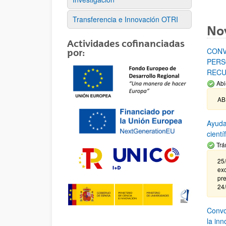
Transferencia e Innovación OTRI
No
Actividades cofinanciadas
CONV
por:
PERS
RECU
Abi
AB
Ayuda
cient
Trá
25/
exc
pre
24
Convoc
la in