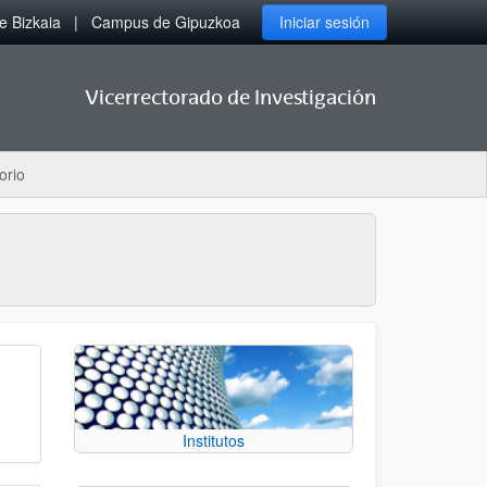
 Bizkaia
Campus de Gipuzkoa
Iniciar sesión
Vicerrectorado de Investigación
orio
Institutos