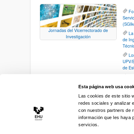
Fo
Servi
(SGIk
Jornadas del Vicerrectorado de
La
Investigación
de In
Técni
Lo
UPV/E
de Es
XV
El
Esta página web usa cook
la ide
Las cookies de este sitio 
inici
redes sociales y analizar 
con nuestros partners de r
información que les haya 
servicios.