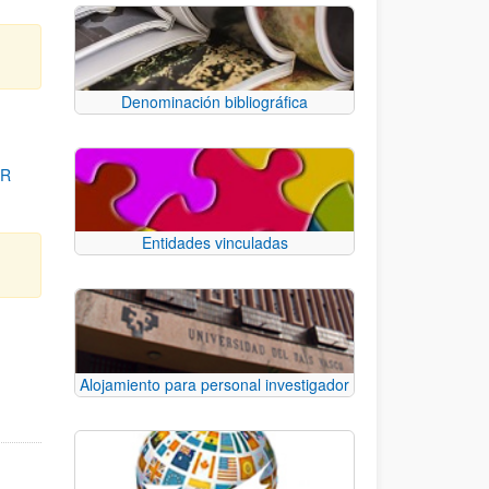
Denominación bibliográfica
OR
Entidades vinculadas
para desplazarse.
Alojamiento para personal investigador