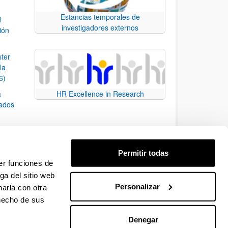
Estancias temporales de
l
investigadores externos
ión
ster
la
6)
a
HR Excellence in Research
rados
sobre
Permitir todas
er funciones de
ga del sitio web
Personalizar
arla con otra
e TAB para desplazarse.
 hecho de sus
Denegar