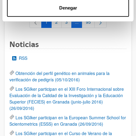
al 30/07/2026 (ambos incluídos)
Denegar
1
2
3
...
95
Página
Página
Página
Páginas intermedias Use TAB 
Página
Noticias
RSS
Obtención del perfil genético en animales para la
verificación de pedigrís (05/10/2016)
Los SGIker participan en el XIII Foro Internacional sobre
Evaluación de la Calidad de la Investigación y la Educación
Superior (FECIES) en Granada (junio-julio 2016)
(26/09/2016)
Los SGIker participan en la European Summer School for
Scientometrics (ESSS) en Granada (26/09/2016)
Los SGIker participan en el Curso de Verano de la