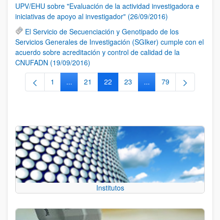
UPV/EHU sobre "Evaluación de la actividad investigadora e
iniciativas de apoyo al investigador" (26/09/2016)
El Servicio de Secuenciación y Genotipado de los
Servicios Generales de Investigación (SGIker) cumple con el
acuerdo sobre acreditación y control de calidad de la
CNUFADN (19/09/2016)
1
...
21
22
23
...
79
Página
Páginas intermedias Use TAB para desplazarse.
Página
Página
Página
Páginas intermedias Us
Página
Institutos