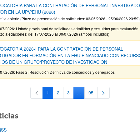
OCATORIA PARA LA CONTRATACIÓN DE PERSONAL INVESTIGAD
OR EN LA UPV/EHU (2026)
mite abierto (Plazo de presentación de solicitudes: 03/06/2026 - 25/06/2026 23:59)
07/2026: Listado provisional de solicitudes admitidas y excluidas para evaluación.
zo alegaciones: del 17/07/2026 al 30/07/2026 (ambos incluídos)
OCATORIA 2026-I PARA LA CONTRATACIÓN DE PERSONAL
STIGADOR EN FORMACIÓN EN LA EHU FINANCIADO CON RECURS
IOS DE UN GRUPO/PROYECTO DE INVESTIGACIÓN
/07/2026: Fase 2. Resolución Definitiva de concedidos y denegados
1
2
3
...
95
Página
Página
Página
Páginas intermedias Use TAB 
Página
icias
RSS