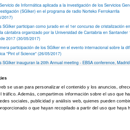
 Servicio de Informática aplicada a la investigación de los Servicios Ge
vestigación (SGIker) en el programa de radio Norteko Ferrokarrila
6/2017)
s SGIker participan como jurado en el 1er concurso de cristalización en
la cántabra organizado por la Universidad de Cantabria en Santander 
de 2017 (30/05/2017)
imera participación de los SGIker en el evento internacional sobre la di
fica "Pint of Science" (26/05/2017)
s SGIker inauguran la 20th Annual meeting - EBSA conference, Madrid
 abril de 2017 (26/05/2017)
s SGIker asisten al III Seminario Internacional sobre la Internacionaliza
ies
Universidad: Asunto de Desarrollo Estratégico y Diferenciación Instituci
web se usan para personalizar el contenido y los anuncios, ofrec
rcelona (17-19 mayo 2017) (26/05/2017)
el tráfico. Además, compartimos información sobre el uso que ha
1
...
17
18
19
...
79
edes sociales, publicidad y análisis web, quienes pueden combin
Página
Páginas intermedias Use TAB para desplazarse.
Página
Página
Página
Páginas intermedias Us
Página
proporcionado o que hayan recopilado a partir del uso que haya