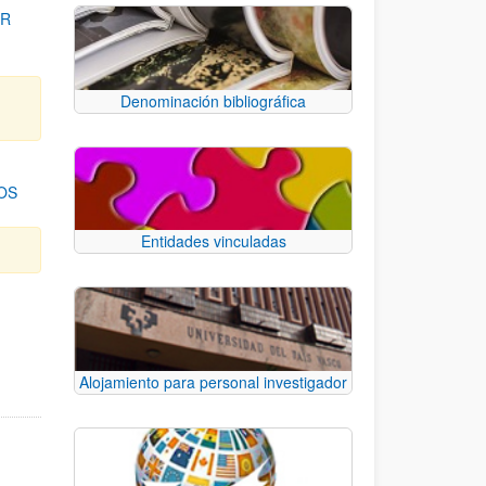
OR
Denominación bibliográfica
OS
Entidades vinculadas
para desplazarse.
Alojamiento para personal investigador