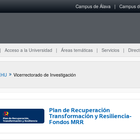
Campus de Álava
Campus de
Acceso a la Universidad
Áreas temáticas
Servicios
Direct
EHU
Vicerrectorado de Investigación
Plan de Recuperación
Transformación y Resiliencia-
Fondos MRR
ar subpáginas