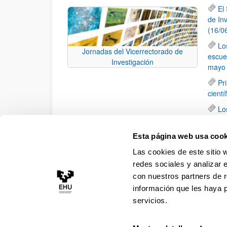
El
de In
(16/0
Lo
Jornadas del Vicerrectorado de
escue
Investigación
mayo 
Pr
cientí
Lo
28 de
Lo
Esta página web usa cook
de la 
Las cookies de este sitio 
en Ba
redes sociales y analizar 
con nuestros partners de r
información que les haya 
servicios.