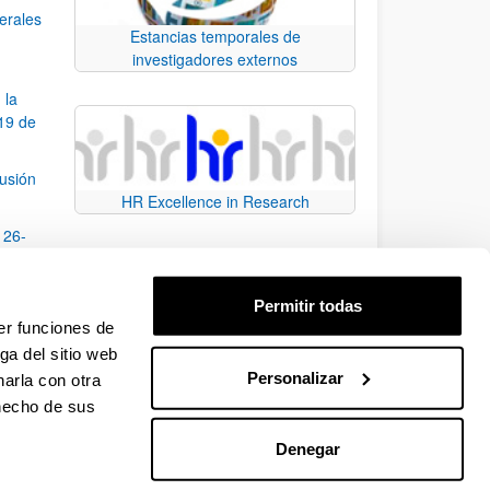
nerales
Estancias temporales de
investigadores externos
 la
19 de
fusión
HR Excellence in Research
 26-
ción
Permitir todas
onal,
er funciones de
ga del sitio web
Personalizar
arla con otra
e TAB para desplazarse.
 hecho de sus
Denegar