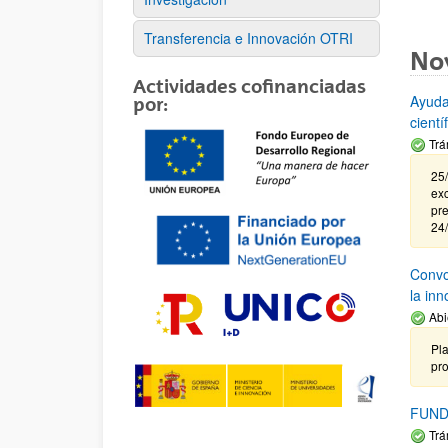
Transferencia e Innovación OTRI
No
Actividades cofinanciadas
Ayuda
por:
cient
Trá
25/
exc
pre
24
Convoc
la in
Abi
Pla
pr
FUND
Trá