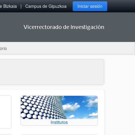
 Bizkaia
Campus de Gipuzkoa
Iniciar sesión
Vicerrectorado de Investigación
orio
Institutos