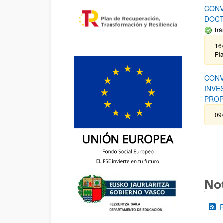
CONV
DOCT
Trá
16/
Pla
CONV
INVE
PROP
09
Not