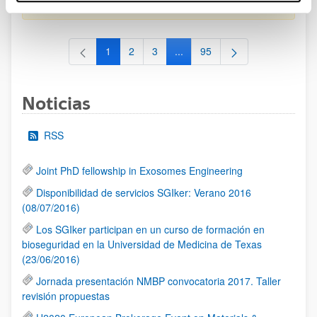
al 30/07/2026 (ambos incluídos)
1
2
3
...
95
Página
Página
Página
Páginas intermedias Use TAB 
Página
Noticias
RSS
Joint PhD fellowship in Exosomes Engineering
Disponibilidad de servicios SGIker: Verano 2016
(08/07/2016)
Los SGIker participan en un curso de formación en
bioseguridad en la Universidad de Medicina de Texas
(23/06/2016)
Jornada presentación NMBP convocatoria 2017. Taller
revisión propuestas