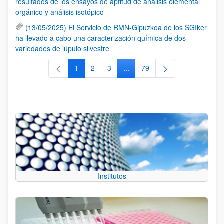
resultados de los ensayos de aptitud de análisis elemental
orgánico y análisis isotópico
(13/05/2025) El Servicio de RMN-Gipuzkoa de los SGIker
ha llevado a cabo una caracterización química de dos
variedades de lúpulo silvestre
1
2
3
...
79
Página
Página
Página
Páginas intermedias Use TAB 
Página
Institutos