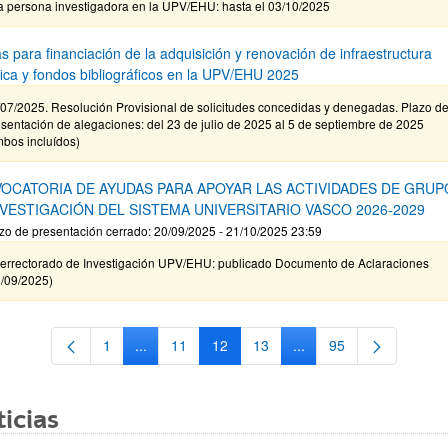
a persona investigadora en la UPV/EHU: hasta el 03/10/2025
s para financiación de la adquisición y renovación de infraestructura
ífica y fondos bibliográficos en la UPV/EHU 2025
/07/2025. Resolución Provisional de solicitudes concedidas y denegadas. Plazo d
sentación de alegaciones: del 23 de julio de 2025 al 5 de septiembre de 2025
mbos incluídos)
OCATORIA DE AYUDAS PARA APOYAR LAS ACTIVIDADES DE GRUP
NVESTIGACIÓN DEL SISTEMA UNIVERSITARIO VASCO 2026-2029
zo de presentación cerrado: 20/09/2025 - 21/10/2025 23:59
cerrectorado de Investigación UPV/EHU: publicado Documento de Aclaraciones
9/09/2025)
1
...
11
12
13
...
95
Página
Páginas intermedias Use TAB para desplazarse.
Página
Página
Página
Páginas intermedias Us
Página
icias