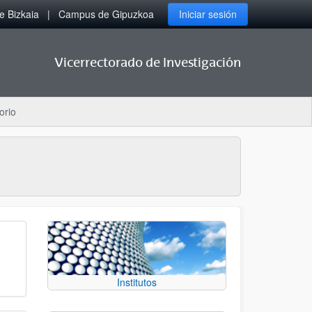
 Bizkaia
Campus de Gipuzkoa
Iniciar sesión
Vicerrectorado de Investigación
orio
Institutos