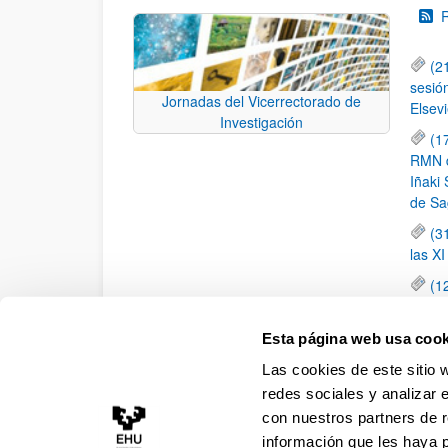
(2
sesió
Jornadas del Vicerrectorado de
Elsevi
Investigación
(1
RMN de
Iñaki 
de Sa
(3
las X
(1
jornad
elemen
Esta página web usa cook
(1
Las cookies de este sitio 
una c
redes sociales y analizar 
con nuestros partners de r
información que les haya 