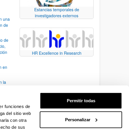
Estancias temporales de
investigadores externos
an una
ón de
io de
cio,
ación
HR Excellence in Research
n en
n la
álisis
Permitir todas
bo
er funciones de
ga del sitio web
Personalizar
arla con otra
para desplazarse.
 hecho de sus