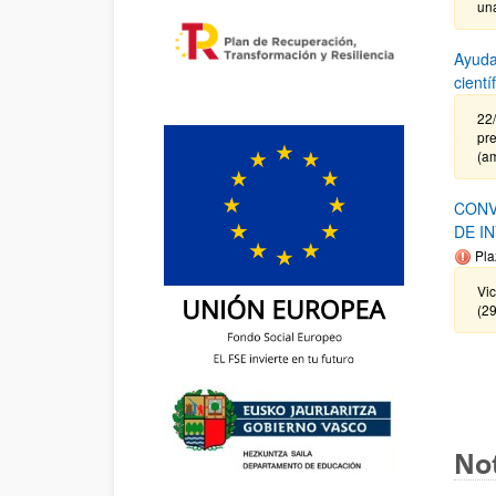
un
Ayuda
cient
22
pre
(a
CONV
DE I
Pla
Vi
(2
Not