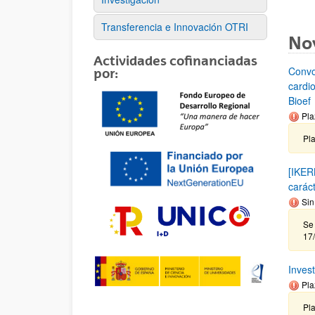
Transferencia e Innovación OTRI
No
Actividades cofinanciadas
Convo
por:
cardi
Bioef
Pla
Pl
[IKER
carác
Sin
Se 
17
Inves
Pla
Pla