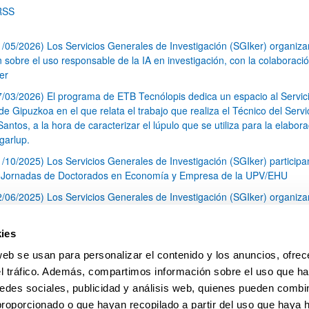
RSS
1/05/2026) Los Servicios Generales de Investigación (SGIker) organiz
n sobre el uso responsable de la IA en investigación, con la colaboraci
er
7/03/2026) El programa de ETB Tecnólopis dedica un espacio al Servic
 Gipuzkoa en el que relata el trabajo que realiza el Técnico del Servi
Santos, a la hora de caracterizar el lúpulo que se utiliza para la elabor
garlup.
1/10/2025) Los Servicios Generales de Investigación (SGIker) participa
I Jornadas de Doctorados en Economía y Empresa de la UPV/EHU
2/06/2025) Los Servicios Generales de Investigación (SGIker) organiza
a nº 28 para la discusión de resultados de los ensayos de aptitud de an
tal orgánico y análisis isotópico
ies
3/05/2025) El Servicio de RMN-Gipuzkoa de los SGIker ha llevado a ca
web se usan para personalizar el contenido y los anuncios, ofrec
aracterización química de dos variedades de lúpulo silvestre
el tráfico. Además, compartimos información sobre el uso que ha
1
2
3
...
79
edes sociales, publicidad y análisis web, quienes pueden combin
Página
Página
Página
Páginas intermedias Use TAB 
Página
proporcionado o que hayan recopilado a partir del uso que haya