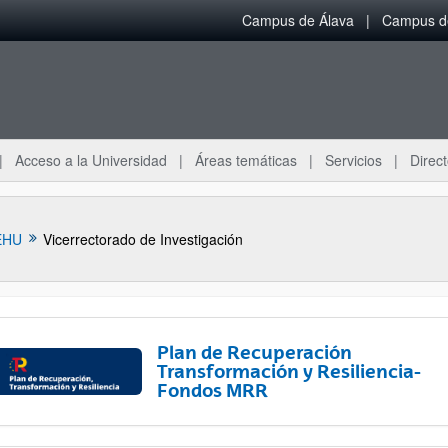
Campus de Álava
Campus de
Acceso a la Universidad
Áreas temáticas
Servicios
Direct
EHU
Vicerrectorado de Investigación
Plan de Recuperación
Transformación y Resiliencia-
Fondos MRR
ar subpáginas