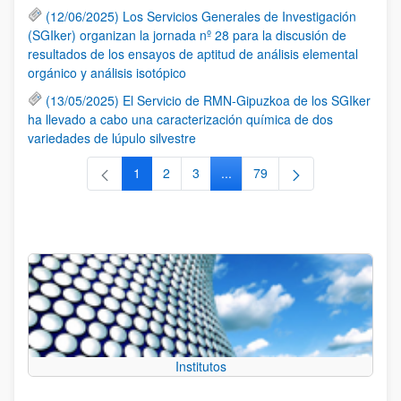
(12/06/2025) Los Servicios Generales de Investigación
(SGIker) organizan la jornada nº 28 para la discusión de
resultados de los ensayos de aptitud de análisis elemental
orgánico y análisis isotópico
(13/05/2025) El Servicio de RMN-Gipuzkoa de los SGIker
ha llevado a cabo una caracterización química de dos
variedades de lúpulo silvestre
1
2
3
...
79
Página
Página
Página
Páginas intermedias Use TAB 
Página
Institutos