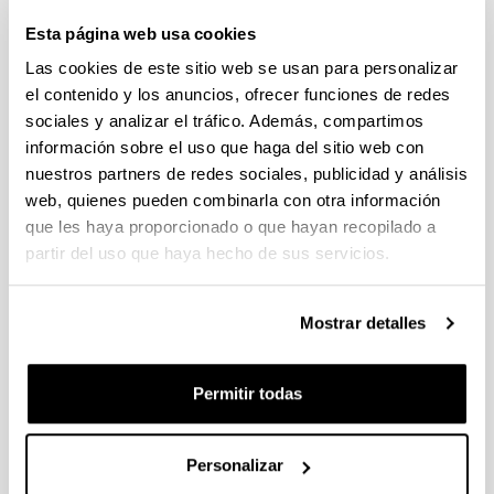
(Ciencias de la vida y la materia, Ciencias Sociales y
Esta página web usa cookies
Humanidades)
Las cookies de este sitio web se usan para personalizar
Plazo de presentación cerrado (Fecha de fin del plazo de
presentación: 02/10/2025 23:59)
el contenido y los anuncios, ofrecer funciones de redes
sociales y analizar el tráfico. Además, compartimos
08/08/2025. Plazo para solicitar carta acreditativa en el centro
de investigación finaliza el 24 de septiembre de 2025.
información sobre el uso que haga del sitio web con
nuestros partners de redes sociales, publicidad y análisis
PIFG25/25: “ Advanced Scientific Machine Learning and
web, quienes pueden combinarla con otra información
Uncertainty Quantification Methods with Applications to
que les haya proporcionado o que hayan recopilado a
Materials Science”
partir del uso que haya hecho de sus servicios.
06/08/2025. Resolución definitiva de concesión.
Mostrar detalles
CONVOCATORIA PROGRAMA PREDOCTORAL DE
FORMACIÓN DE PERSONAL INVESTIGADOR NO DOCTOR
2025-2026: Nuevas ayudas y renovaciones (Gobierno
Permitir todas
Vasco)
Plazo de presentación cerrado: 31/07/2025 - 08/09/2025 23:59
Se ha publicado la convocatoria
Personalizar