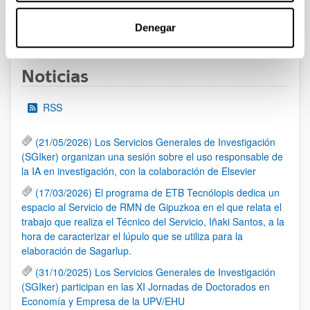
1
...
13
14
15
...
95
Denegar
Página
Páginas intermedias Use TAB para desplazarse.
Página
Página
Página
Páginas intermedias Us
Página
Noticias
RSS
(21/05/2026) Los Servicios Generales de Investigación
(SGIker) organizan una sesión sobre el uso responsable de
la IA en investigación, con la colaboración de Elsevier
(17/03/2026) El programa de ETB Tecnólopis dedica un
espacio al Servicio de RMN de Gipuzkoa en el que relata el
trabajo que realiza el Técnico del Servicio, Iñaki Santos, a la
hora de caracterizar el lúpulo que se utiliza para la
elaboración de Sagarlup.
(31/10/2025) Los Servicios Generales de Investigación
(SGIker) participan en las XI Jornadas de Doctorados en
Economía y Empresa de la UPV/EHU