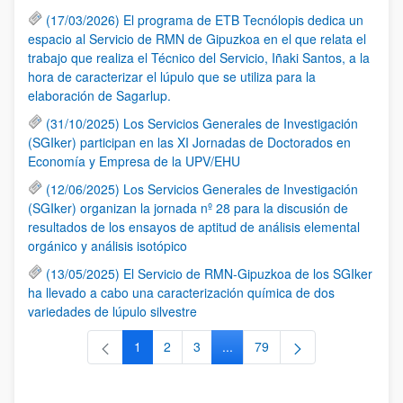
(17/03/2026) El programa de ETB Tecnólopis dedica un
espacio al Servicio de RMN de Gipuzkoa en el que relata el
trabajo que realiza el Técnico del Servicio, Iñaki Santos, a la
hora de caracterizar el lúpulo que se utiliza para la
elaboración de Sagarlup.
(31/10/2025) Los Servicios Generales de Investigación
(SGIker) participan en las XI Jornadas de Doctorados en
Economía y Empresa de la UPV/EHU
(12/06/2025) Los Servicios Generales de Investigación
(SGIker) organizan la jornada nº 28 para la discusión de
resultados de los ensayos de aptitud de análisis elemental
orgánico y análisis isotópico
(13/05/2025) El Servicio de RMN-Gipuzkoa de los SGIker
ha llevado a cabo una caracterización química de dos
variedades de lúpulo silvestre
1
2
3
...
79
Página
Página
Página
Páginas intermedias Use TAB 
Página