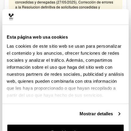
concedidas y denegadas (27/05/2025). Corrección de errores
a la Resolucion definitiva de solicitudes concedidas y
denegadas (27/02/2025)
CONVOCATORIA PROYECTOS DE COLABORACIÓN
PÚBLICO-PRIVADA 2024
Esta página web usa cookies
Plazo de presentación cerrado: 15/01/2025 - 05/02/2025
Las cookies de este sitio web se usan para personalizar
El plazo para presentar solicitudes finaliza el 5 de febrero de
2025 a las 14:00. Hasta el 27 de enero de 2025: Para
el contenido y los anuncios, ofrecer funciones de redes
manifestar el interés en participar en la convocatoria. Hasta el
sociales y analizar el tráfico. Además, compartimos
31 de enero de 2025: Para la remisión a
información sobre el uso que haga del sitio web con
convocatoriasestatales.dgi@ehu.es del ANEXO
PRESUPUESTO
nuestros partners de redes sociales, publicidad y análisis
web, quienes pueden combinarla con otra información
CONVOCATORIA PROYECTOS DE COLABORACIÓN
que les haya proporcionado o que hayan recopilado a
PÚBLICO-PRIVADA 2023
partir del uso que haya hecho de sus servicios.
Plazo de presentación cerrado: 30/01/2024 - 20/02/2024
El plazo para presentar solicitudes finaliza el 20 de febrero de
2024 a las 14:00. Hasta el 12 de febrero de 2024: Para
Mostrar detalles
manifestar el interés en participar en la convocatoria. Hasta el
16 de febrero de 2024: Para la remisión a
convocatoriasestatales.dgi@ehu.es del ANEXO