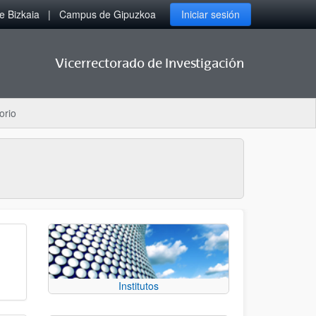
 Bizkaia
Campus de Gipuzkoa
Iniciar sesión
Vicerrectorado de Investigación
orio
Institutos