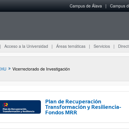
Campus de Álava
Campus de
Acceso a la Universidad
Áreas temáticas
Servicios
Direct
EHU
Vicerrectorado de Investigación
Plan de Recuperación
Transformación y Resiliencia-
Fondos MRR
ar subpáginas