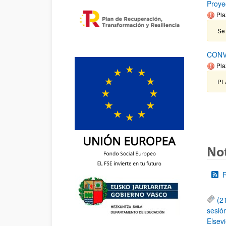
Proye
Pla
Se 
CONV
Pla
PL
Not
(2
sesió
Elsevi