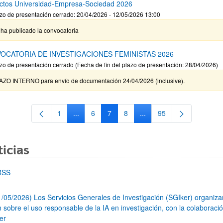
ctos Universidad-Empresa-Sociedad 2026
zo de presentación cerrado: 20/04/2026 - 12/05/2026 13:00
ha publicado la convocatoria
OCATORIA DE INVESTIGACIONES FEMINISTAS 2026
zo de presentación cerrado (Fecha de fin del plazo de presentación: 28/04/2026)
AZO INTERNO para envío de documentación 24/04/2026 (inclusive).
1
...
6
7
8
...
95
Página
Páginas intermedias Use TAB para desplazars
Página
Página
Página
Páginas intermedias Use
Página
icias
RSS
1/05/2026) Los Servicios Generales de Investigación (SGIker) organiz
n sobre el uso responsable de la IA en investigación, con la colaboraci
er