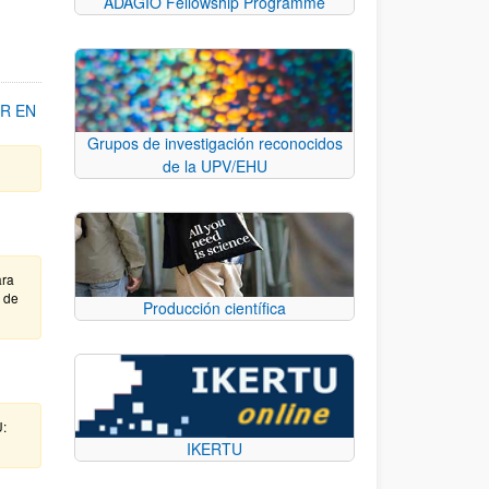
ADAGIO Fellowship Programme
R EN
Grupos de investigación reconocidos
de la UPV/EHU
ara
e de
Producción científica
U:
IKERTU