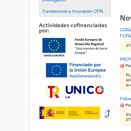
Transferencia e Innovación OTRI
No
Actividades cofinanciadas
CONV
por:
FORM
27/
PROY
Pla
PL
sol
la 
Fello
Pla
El 
27