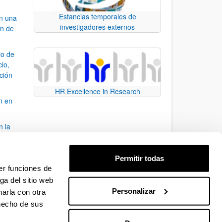
Estancias temporales de
an una
investigadores externos
ón de
io de
cio,
ación
HR Excellence in Research
n en
n la
álisis
Permitir todas
bo
er funciones de
ga del sitio web
Personalizar
arla con otra
para desplazarse.
 hecho de sus