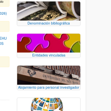
ido
026)
Denominación bibliográfica
/EHU
OS
Entidades vinculadas
B para desplazarse.
Alojamiento para personal investigador