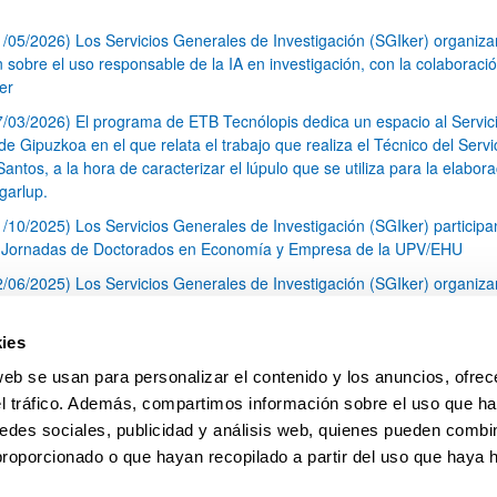
1/05/2026) Los Servicios Generales de Investigación (SGIker) organiz
n sobre el uso responsable de la IA en investigación, con la colaboraci
er
7/03/2026) El programa de ETB Tecnólopis dedica un espacio al Servic
 Gipuzkoa en el que relata el trabajo que realiza el Técnico del Servi
Santos, a la hora de caracterizar el lúpulo que se utiliza para la elabor
garlup.
1/10/2025) Los Servicios Generales de Investigación (SGIker) participa
I Jornadas de Doctorados en Economía y Empresa de la UPV/EHU
2/06/2025) Los Servicios Generales de Investigación (SGIker) organiza
a nº 28 para la discusión de resultados de los ensayos de aptitud de an
tal orgánico y análisis isotópico
ies
3/05/2025) El Servicio de RMN-Gipuzkoa de los SGIker ha llevado a ca
web se usan para personalizar el contenido y los anuncios, ofrec
aracterización química de dos variedades de lúpulo silvestre
el tráfico. Además, compartimos información sobre el uso que ha
1
2
3
...
79
edes sociales, publicidad y análisis web, quienes pueden combin
Página
Página
Página
Páginas intermedias Use TAB 
Página
proporcionado o que hayan recopilado a partir del uso que haya