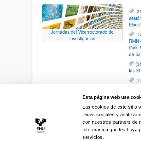
(2
sesió
Elsevi
Jornadas del Vicerrectorado de
(1
Investigación
RMN de
Iñaki 
de Sa
(3
las X
(1
jornad
elemen
Esta página web usa cook
(1
Las cookies de este sitio 
una c
redes sociales y analizar 
con nuestros partners de r
información que les haya 
servicios.