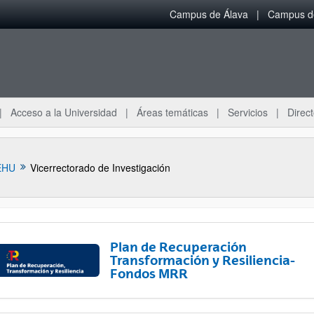
Campus de Álava
Campus de
Acceso a la Universidad
Áreas temáticas
Servicios
Direct
EHU
Vicerrectorado de Investigación
Plan de Recuperación
Transformación y Resiliencia-
Fondos MRR
ar subpáginas