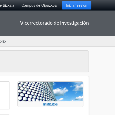
 Bizkaia
Campus de Gipuzkoa
Iniciar sesión
Vicerrectorado de Investigación
orio
Institutos