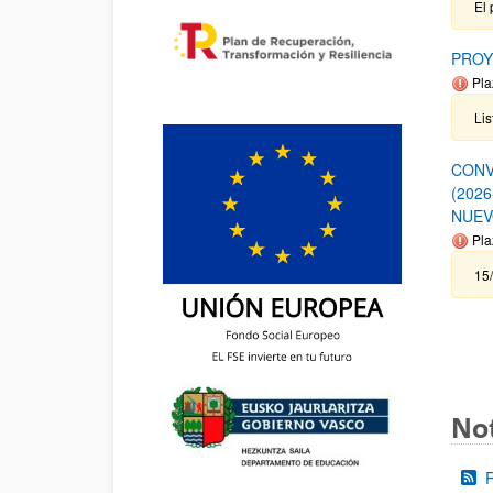
El 
PROY
Pla
Lis
CONV
(202
NUEV
Pla
15/
Not