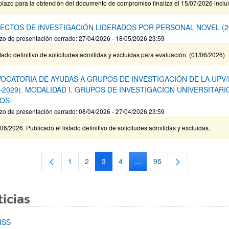
plazo para la obtención del documento de compromiso finaliza el 15/07/2026 inclu
ECTOS DE INVESTIGACIÓN LIDERADOS POR PERSONAL NOVEL (2
zo de presentación cerrado: 27/04/2026 - 18/05/2026 23:59
tado definitivo de solicitudes admitidas y excluidas para evaluación. (01/06/2026)
OCATORIA DE AYUDAS A GRUPOS DE INVESTIGACIÓN DE LA UPV
6-2029). MODALIDAD I. GRUPOS DE INVESTIGACION UNIVERSITARI
OS
zo de presentación cerrado: 08/04/2026 - 27/04/2026 23:59
06/2026. Publicado el listado definitivo de solicitudes admitidas y excluidas.
1
2
3
4
...
95
Página
Página
Página
Página
Páginas intermedias Use TA
Página
icias
RSS