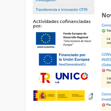
Transferencia e Innovación OTRI
No
Actividades cofinanciadas
Convo
por:
Trá
La 
cos
CONV
INVE
(Gobi
Pla
Las
do
Convo
Inves
Pla