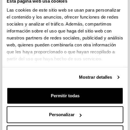
Esta página web usa cookies
Fellows Gipuzkoa 2026
Plazo de presentación cerrado (Fecha de fin del plazo de
Las cookies de este sitio web se usan para personalizar
presentación: 29/04/2026)
el contenido y los anuncios, ofrecer funciones de redes
sociales y analizar el tráfico. Además, compartimos
El plazo de presentación de solicitudes finaliza el 29/04/2026.
Plazo interno UPV/EHU: 27/04/2026- 12:00 am (Ver resumen))
información sobre el uso que haga del sitio web con
nuestros partners de redes sociales, publicidad y análisis
Proyectos Universidad-Empresa-Sociedad 2026
web, quienes pueden combinarla con otra información
Plazo de presentación cerrado: 20/04/2026 - 12/05/2026 13:00
que les haya proporcionado o que hayan recopilado a
partir del uso que haya hecho de sus servicios.
Se ha publicado la convocatoria
CONVOCATORIA DE INVESTIGACIONES FEMINISTAS
Mostrar detalles
2026
Plazo de presentación cerrado (Fecha de fin del plazo de
presentación: 28/04/2026)
Permitir todas
PLAZO INTERNO para envío de documentación 24/04/2026
(inclusive).
Personalizar
1
...
6
7
8
...
95
Página
Páginas intermedias Use TAB para desplazars
Página
Página
Página
Páginas intermedias Use
Página