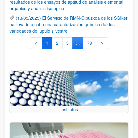
resultados de los ensayos de aptitud de análisis elemental
orgánico y análisis isotópico
(13/05/2025) El Servicio de RMN-Gipuzkoa de los SGIker
ha llevado a cabo una caracterización química de dos
variedades de lúpulo silvestre
1
2
3
...
79
Página
Página
Página
Páginas intermedias Use TAB 
Página
Institutos