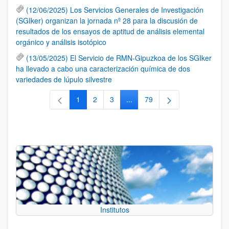
(12/06/2025) Los Servicios Generales de Investigación
(SGIker) organizan la jornada nº 28 para la discusión de
resultados de los ensayos de aptitud de análisis elemental
orgánico y análisis isotópico
(13/05/2025) El Servicio de RMN-Gipuzkoa de los SGIker
ha llevado a cabo una caracterización química de dos
variedades de lúpulo silvestre
1
2
3
...
79
Página
Página
Página
Páginas intermedias Use TAB 
Página
Institutos