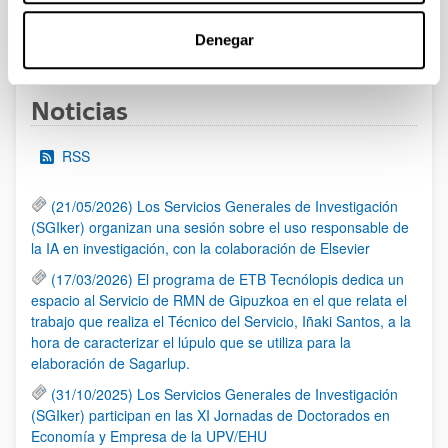
1
...
12
13
14
...
95
Denegar
Página
Páginas intermedias Use TAB para desplazarse.
Página
Página
Página
Páginas intermedias Us
Página
Noticias
RSS
(21/05/2026) Los Servicios Generales de Investigación
(SGIker) organizan una sesión sobre el uso responsable de
la IA en investigación, con la colaboración de Elsevier
(17/03/2026) El programa de ETB Tecnólopis dedica un
espacio al Servicio de RMN de Gipuzkoa en el que relata el
trabajo que realiza el Técnico del Servicio, Iñaki Santos, a la
hora de caracterizar el lúpulo que se utiliza para la
elaboración de Sagarlup.
(31/10/2025) Los Servicios Generales de Investigación
(SGIker) participan en las XI Jornadas de Doctorados en
Economía y Empresa de la UPV/EHU