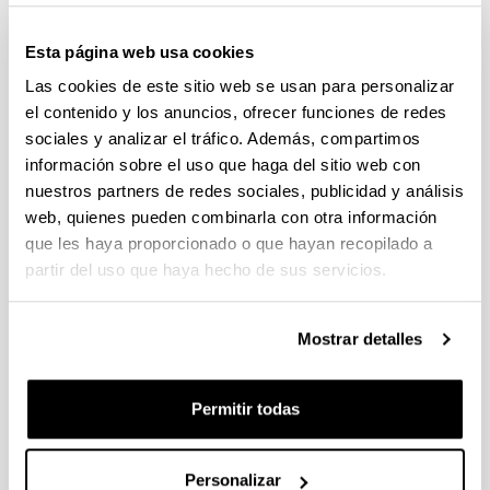
Convocatoria del Programa Posdoctoral de
Perfeccionamiento de Personal Investigador Doctor,
Esta página web usa cookies
Gobierno Vasco 2026-2029
Las cookies de este sitio web se usan para personalizar
Plazo de presentación cerrado: 19/06/2026 - 20/07/2026
el contenido y los anuncios, ofrecer funciones de redes
El plazo para la obtención del documento de compromiso
sociales y analizar el tráfico. Además, compartimos
finaliza el 15/07/2026 incluido
información sobre el uso que haga del sitio web con
nuestros partners de redes sociales, publicidad y análisis
PROYECTOS DE INVESTIGACIÓN LIDERADOS POR
web, quienes pueden combinarla con otra información
PERSONAL NOVEL (2026)
Plazo de presentación cerrado: 27/04/2026 - 18/05/2026 23:59
que les haya proporcionado o que hayan recopilado a
partir del uso que haya hecho de sus servicios.
Listado definitivo de solicitudes admitidas y excluidas para
evaluación. (01/06/2026)
Mostrar detalles
CONVOCATORIA DE AYUDAS A GRUPOS DE
INVESTIGACIÓN DE LA UPV/EHU (2026-2029).
MODALIDAD I. GRUPOS DE INVESTIGACION
Permitir todas
UNIVERSITARIOS NUEVOS
Plazo de presentación cerrado: 08/04/2026 - 27/04/2026 23:59
15/06/2026. Publicado el listado definitivo de solicitudes
Personalizar