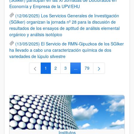
Economía y Empresa de la UPV/EHU
(12/06/2025) Los Servicios Generales de Investigación
(SGIker) organizan la jornada nº 28 para la discusión de
resultados de los ensayos de aptitud de análisis elemental
orgánico y análisis isotópico
(13/05/2025) El Servicio de RMN-Gipuzkoa de los SGIker
ha llevado a cabo una caracterización química de dos
variedades de lúpulo silvestre
1
2
3
...
79
Página
Página
Página
Páginas intermedias Use TAB 
Página
Institutos