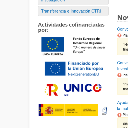
Transferencia e Innovación OTRI
No
Actividades cofinanciadas
Convo
por:
Pla
14/
fin
Convo
Inves
Pla
11
fin
Ayuda
la ma
Pla
08/