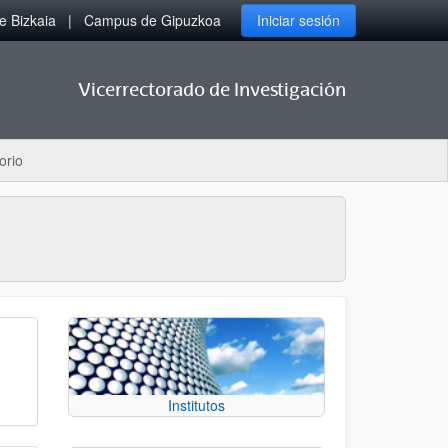
 Bizkaia
Campus de Gipuzkoa
Iniciar sesión
Vicerrectorado de Investigación
orio
Institutos