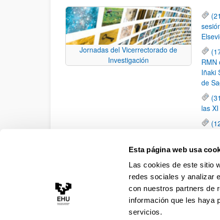
(2
sesió
Elsevi
Jornadas del Vicerrectorado de
(1
Investigación
RMN de
Iñaki 
de Sa
(3
las X
(1
jornad
elemen
Esta página web usa cook
(1
Las cookies de este sitio 
una c
redes sociales y analizar 
con nuestros partners de r
información que les haya 
servicios.