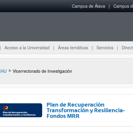
Campus de Álava
Campus de
Acceso a la Universidad
Áreas temáticas
Servicios
Direct
EHU
Vicerrectorado de Investigación
Plan de Recuperación
Transformación y Resiliencia-
Fondos MRR
ar subpáginas