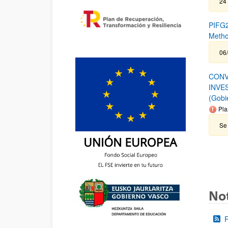
24
PIFG2
Metho
06/
CONV
INVE
(Gobi
Pla
Se 
Not