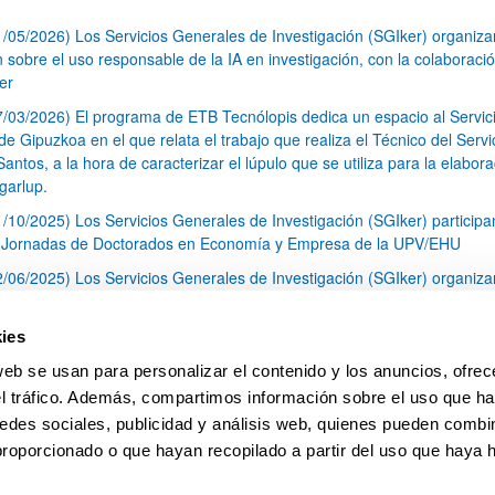
1/05/2026) Los Servicios Generales de Investigación (SGIker) organiz
n sobre el uso responsable de la IA en investigación, con la colaboraci
er
7/03/2026) El programa de ETB Tecnólopis dedica un espacio al Servic
 Gipuzkoa en el que relata el trabajo que realiza el Técnico del Servi
Santos, a la hora de caracterizar el lúpulo que se utiliza para la elabor
garlup.
1/10/2025) Los Servicios Generales de Investigación (SGIker) participa
I Jornadas de Doctorados en Economía y Empresa de la UPV/EHU
2/06/2025) Los Servicios Generales de Investigación (SGIker) organiza
a nº 28 para la discusión de resultados de los ensayos de aptitud de an
tal orgánico y análisis isotópico
ies
3/05/2025) El Servicio de RMN-Gipuzkoa de los SGIker ha llevado a ca
web se usan para personalizar el contenido y los anuncios, ofrec
aracterización química de dos variedades de lúpulo silvestre
el tráfico. Además, compartimos información sobre el uso que ha
1
2
3
...
79
edes sociales, publicidad y análisis web, quienes pueden combin
Página
Página
Página
Páginas intermedias Use TAB 
Página
proporcionado o que hayan recopilado a partir del uso que haya