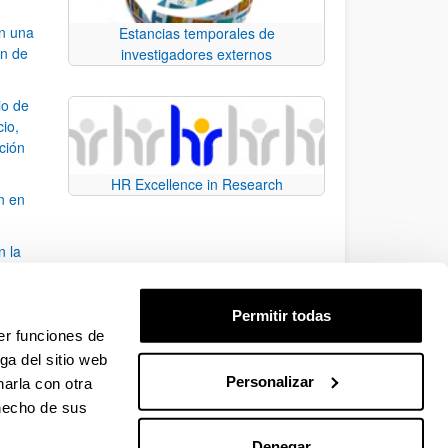
an una
Estancias temporales de
ón de
investigadores externos
io de
cio,
ación
HR Excellence in Research
n en
n la
álisis
Permitir todas
bo
er funciones de
ga del sitio web
Personalizar
arla con otra
para desplazarse.
 hecho de sus
Denegar