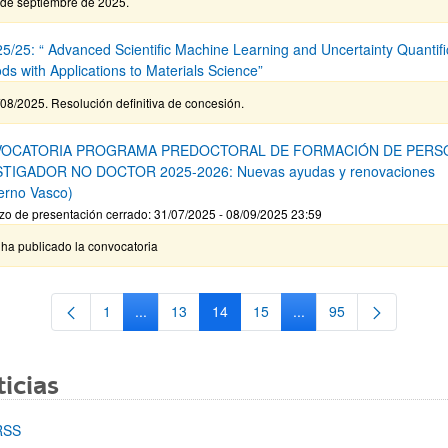
 de septiembre de 2025.
5/25: “ Advanced Scientific Machine Learning and Uncertainty Quantifi
ds with Applications to Materials Science”
08/2025. Resolución definitiva de concesión.
OCATORIA PROGRAMA PREDOCTORAL DE FORMACIÓN DE PERS
STIGADOR NO DOCTOR 2025-2026: Nuevas ayudas y renovaciones
erno Vasco)
zo de presentación cerrado: 31/07/2025 - 08/09/2025 23:59
ha publicado la convocatoria
1
...
13
14
15
...
95
Página
Páginas intermedias Use TAB para desplazarse.
Página
Página
Página
Páginas intermedias Us
Página
icias
RSS