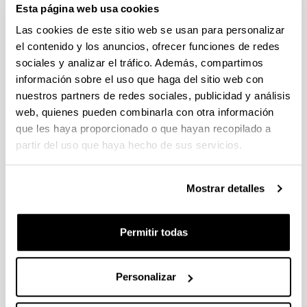
Esta página web usa cookies
Abierto el plazo de presentación (Fecha de fin del plazo de
presentación: 30/09/2026)
Las cookies de este sitio web se usan para personalizar
el contenido y los anuncios, ofrecer funciones de redes
Plazo interno EHU documentación solicitudes : 15 de
septiembre de 2026
sociales y analizar el tráfico. Además, compartimos
información sobre el uso que haga del sitio web con
CONVOCATORIA PARA LA CONTRATACIÓN DE
nuestros partners de redes sociales, publicidad y análisis
PERSONAL INVESTIGADOR EN FORMACIÓN EN LA EHU
web, quienes pueden combinarla con otra información
(2026)
que les haya proporcionado o que hayan recopilado a
Plazo de presentación cerrado: 15/06/2026 - 06/07/2026 23:59
partir del uso que haya hecho de sus servicios.
CONVOCATORIA DE AYUDAS DE FORMACIÓN DE
PERSONAL INVESTIGADOR EN EL SECTOR AGRARIO,
PESQUERO Y ALIMENTARIO VASCO 2026-IKERTALENT
Mostrar detalles
(GOBIERNO VASCO)
Plazo de presentación cerrado: 26/05/2026 - 02/06/2026
Permitir todas
(12/06/2026) Listado provisional de solicitudes seleccionadas
y desestimadas. Plazo de presentación de alegaciones: hasta
el 17 de junio de 2026, inclusive.
Personalizar