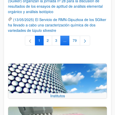
(SGIker) organizan la jornada nº 28 para la discusión de
resultados de los ensayos de aptitud de análisis elemental
orgánico y análisis isotópico
(13/05/2025) El Servicio de RMN-Gipuzkoa de los SGIker
ha llevado a cabo una caracterización química de dos
variedades de lúpulo silvestre
1
2
3
...
79
Página
Página
Página
Páginas intermedias Use TAB 
Página
Institutos