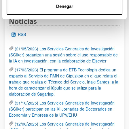
1
2
3
...
95
Página
Página
Página
Páginas intermedias Use TAB 
Página
Denegar
Noticias
RSS
(21/05/2026) Los Servicios Generales de Investigación
(SGIker) organizan una sesión sobre el uso responsable de
la IA en investigación, con la colaboración de Elsevier
(17/03/2026) El programa de ETB Tecnólopis dedica un
espacio al Servicio de RMN de Gipuzkoa en el que relata el
trabajo que realiza el Técnico del Servicio, Iñaki Santos, a la
hora de caracterizar el lúpulo que se utiliza para la
elaboración de Sagarlup.
(31/10/2025) Los Servicios Generales de Investigación
(SGIker) participan en las XI Jornadas de Doctorados en
Economía y Empresa de la UPV/EHU
(12/06/2025) Los Servicios Generales de Investigación