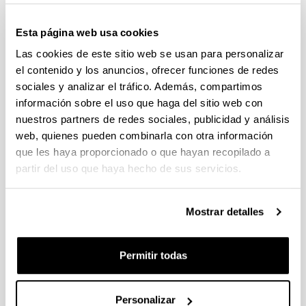
Convocatoria del Programa Posdoctoral de
Perfeccionamiento de Personal Investigador Doctor,
Esta página web usa cookies
Gobierno Vasco 2026-2029
Las cookies de este sitio web se usan para personalizar
Plazo de presentación cerrado: 19/06/2026 - 20/07/2026
el contenido y los anuncios, ofrecer funciones de redes
El plazo para la obtención del documento de compromiso
sociales y analizar el tráfico. Además, compartimos
finaliza el 15/07/2026 incluido
información sobre el uso que haga del sitio web con
nuestros partners de redes sociales, publicidad y análisis
PROYECTOS DE INVESTIGACIÓN LIDERADOS POR
web, quienes pueden combinarla con otra información
PERSONAL NOVEL (2026)
Plazo de presentación cerrado: 27/04/2026 - 18/05/2026 23:59
que les haya proporcionado o que hayan recopilado a
partir del uso que haya hecho de sus servicios.
Listado definitivo de solicitudes admitidas y excluidas para
evaluación. (01/06/2026)
Mostrar detalles
CONVOCATORIA DE AYUDAS A GRUPOS DE
INVESTIGACIÓN DE LA UPV/EHU (2026-2029).
MODALIDAD I. GRUPOS DE INVESTIGACION
Permitir todas
UNIVERSITARIOS NUEVOS
Plazo de presentación cerrado: 08/04/2026 - 27/04/2026 23:59
15/06/2026. Publicado el listado definitivo de solicitudes
Personalizar