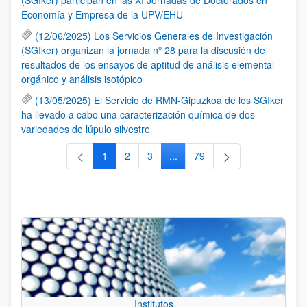
Economía y Empresa de la UPV/EHU
(12/06/2025) Los Servicios Generales de Investigación
(SGIker) organizan la jornada nº 28 para la discusión de
resultados de los ensayos de aptitud de análisis elemental
orgánico y análisis isotópico
(13/05/2025) El Servicio de RMN-Gipuzkoa de los SGIker
ha llevado a cabo una caracterización química de dos
variedades de lúpulo silvestre
1
2
3
...
79
Página
Página
Página
Páginas intermedias Use TAB 
Página
Institutos