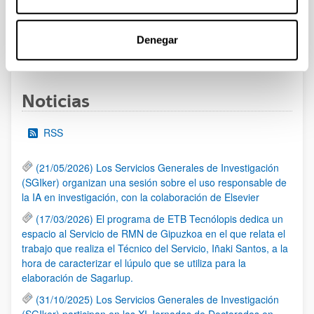
admitidas y excluidas.
Denegar
1
2
3
4
...
95
Página
Página
Página
Página
Páginas intermedias Use TA
Página
Noticias
RSS
(21/05/2026) Los Servicios Generales de Investigación
(SGIker) organizan una sesión sobre el uso responsable de
la IA en investigación, con la colaboración de Elsevier
(17/03/2026) El programa de ETB Tecnólopis dedica un
espacio al Servicio de RMN de Gipuzkoa en el que relata el
trabajo que realiza el Técnico del Servicio, Iñaki Santos, a la
hora de caracterizar el lúpulo que se utiliza para la
elaboración de Sagarlup.
(31/10/2025) Los Servicios Generales de Investigación
(SGIker) participan en las XI Jornadas de Doctorados en