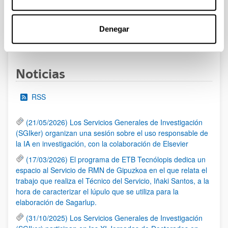
UPV/EHU publicado.
Denegar
1
...
16
17
18
...
95
Página
Páginas intermedias Use TAB para desplazarse.
Página
Página
Página
Páginas intermedias Us
Página
Noticias
RSS
(21/05/2026) Los Servicios Generales de Investigación
(SGIker) organizan una sesión sobre el uso responsable de
la IA en investigación, con la colaboración de Elsevier
(17/03/2026) El programa de ETB Tecnólopis dedica un
espacio al Servicio de RMN de Gipuzkoa en el que relata el
trabajo que realiza el Técnico del Servicio, Iñaki Santos, a la
hora de caracterizar el lúpulo que se utiliza para la
elaboración de Sagarlup.
(31/10/2025) Los Servicios Generales de Investigación