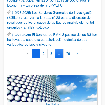
(SGIker) participan en las XI Jornadas de Doctorados en
Economía y Empresa de la UPV/EHU
(12/06/2025) Los Servicios Generales de Investigación
(SGIker) organizan la jornada nº 28 para la discusión de
resultados de los ensayos de aptitud de análisis elemental
orgánico y análisis isotópico
(13/05/2025) El Servicio de RMN-Gipuzkoa de los SGIker
ha llevado a cabo una caracterización química de dos
variedades de lúpulo silvestre
1
2
3
...
79
Página
Página
Página
Páginas intermedias Use TAB 
Página
Institutos