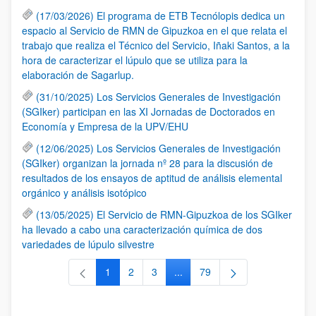
(17/03/2026) El programa de ETB Tecnólopis dedica un
espacio al Servicio de RMN de Gipuzkoa en el que relata el
trabajo que realiza el Técnico del Servicio, Iñaki Santos, a la
hora de caracterizar el lúpulo que se utiliza para la
elaboración de Sagarlup.
(31/10/2025) Los Servicios Generales de Investigación
(SGIker) participan en las XI Jornadas de Doctorados en
Economía y Empresa de la UPV/EHU
(12/06/2025) Los Servicios Generales de Investigación
(SGIker) organizan la jornada nº 28 para la discusión de
resultados de los ensayos de aptitud de análisis elemental
orgánico y análisis isotópico
(13/05/2025) El Servicio de RMN-Gipuzkoa de los SGIker
ha llevado a cabo una caracterización química de dos
variedades de lúpulo silvestre
1
2
3
...
79
Página
Página
Página
Páginas intermedias Use TAB 
Página