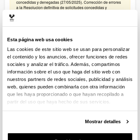
concedidas y denegadas (27/05/2025). Corrección de errores
a la Resolucion definitiva de solicitudes concedidas y
denegadas (27/02/2025)
CONVOCATORIA PROYECTOS DE COLABORACIÓN
PÚBLICO-PRIVADA 2024
Esta página web usa cookies
Plazo de presentación cerrado: 15/01/2025 - 05/02/2025
Las cookies de este sitio web se usan para personalizar
El plazo para presentar solicitudes finaliza el 5 de febrero de
2025 a las 14:00. Hasta el 27 de enero de 2025: Para
el contenido y los anuncios, ofrecer funciones de redes
manifestar el interés en participar en la convocatoria. Hasta el
sociales y analizar el tráfico. Además, compartimos
31 de enero de 2025: Para la remisión a
información sobre el uso que haga del sitio web con
convocatoriasestatales.dgi@ehu.es del ANEXO
PRESUPUESTO
nuestros partners de redes sociales, publicidad y análisis
web, quienes pueden combinarla con otra información
CONVOCATORIA PROYECTOS DE COLABORACIÓN
que les haya proporcionado o que hayan recopilado a
PÚBLICO-PRIVADA 2023
partir del uso que haya hecho de sus servicios.
Plazo de presentación cerrado: 30/01/2024 - 20/02/2024
El plazo para presentar solicitudes finaliza el 20 de febrero de
2024 a las 14:00. Hasta el 12 de febrero de 2024: Para
Mostrar detalles
manifestar el interés en participar en la convocatoria. Hasta el
16 de febrero de 2024: Para la remisión a
convocatoriasestatales.dgi@ehu.es del ANEXO