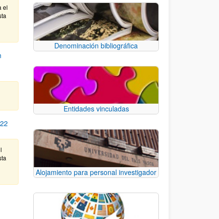
a el
sta
Denominación bibliográfica
n
Entidades vinculadas
22
l
sta
Alojamiento para personal investigador
e TAB para desplazarse.