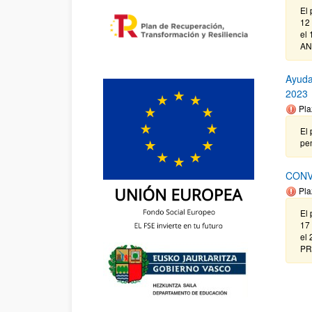
El 
12 
el 
AN
Ayuda
2023
Pla
El 
pe
CONV
Pla
El 
17 
el
PR