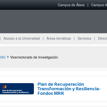
Campus de Álava
Campus de
Acceso a la Universidad
Áreas temáticas
Servicios
Direct
EHU
Vicerrectorado de Investigación
Plan de Recuperación
Transformación y Resiliencia-
Fondos MRR
ar subpáginas