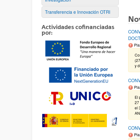
Transferencia e Innovación OTRI
No
Actividades cofinanciadas
CONV
por:
DOCT
Pla
Cor
(27
y 
CONV
Pla
El 
27 
el 
AN
CONV
Pla