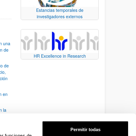
Estancias temporales de
investigadores externos
an una
ón de
HR Excellence in Research
io de
cio,
ación
n en
n la
álisis
Permitir todas
bo
er funciones de