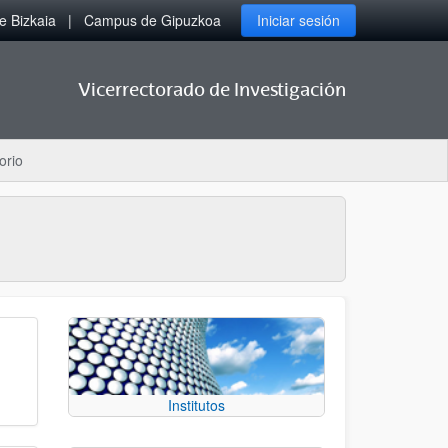
 Bizkaia
Campus de Gipuzkoa
Iniciar sesión
Vicerrectorado de Investigación
orio
Institutos