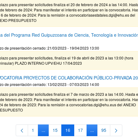
plazo para presentar solicitudes finaliza el 20 de febrero de 2024 a las 14:00. Hast
de febrero de 2024: Para manifestar el interés en participar en la convocatoria. Ha
16 de febrero de 2024: Para la remisión a convocatoriasestatales.dgi@ehu.es del
EXO PRESUPUESTO
s del Programa Red Guipuzcoana de Ciencia, Tecnología e Innovació
zo de presentación cerrado: 21/03/2023 - 19/04/2023 13:00
plazo para presentar solicitudes, finaliza el 19 de abril de 2023 a las 13:00 (hora
ninsular) PLAZO INTERNO UPV/EHU 17/04/2023
OCATORIA PROYECTOS DE COLABORACIÓN PÚBLICO-PRIVADA 20
zo de presentación cerrado: 13/02/2023 - 07/03/2023 14:00
plazo para presentar solicitudes finaliza el 7 de marzo de 2023 a las 14:00. Hasta e
de febrero de 2023: Para manifestar el interés en participar en la convocatoria. Ha
 24 de febrero de 2023: Para la remisión a convocatorias.dgi@ehu.eus del ANEXO
ESUPUESTO
1
...
15
16
17
...
95
Página
Páginas intermedias Use TAB para desplazarse.
Página
Página
Página
Páginas intermedias Us
Página