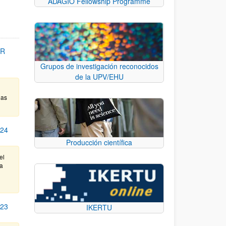
ADAGIO Fellowship Programme
OR
Grupos de investigación reconocidos
de la UPV/EHU
das
24
Producción científica
el
ta
23
IKERTU