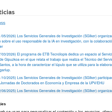
icias
RSS
1/05/2026) Los Servicios Generales de Investigación (SGIker) organiz
n sobre el uso responsable de la IA en investigación, con la colaboraci
er
7/03/2026) El programa de ETB Tecnólopis dedica un espacio al Servic
 Gipuzkoa en el que relata el trabajo que realiza el Técnico del Servi
Santos, a la hora de caracterizar el lúpulo que se utiliza para la elabor
garlup.
1/10/2025) Los Servicios Generales de Investigación (SGIker) participa
I Jornadas de Doctorados en Economía y Empresa de la UPV/EHU
2/06/2025) Los Servicios Generales de Investigación (SGIker) organiza
a nº 28 para la discusión de resultados de los ensayos de aptitud de an
tal orgánico y análisis isotópico
ies
3/05/2025) El Servicio de RMN-Gipuzkoa de los SGIker ha llevado a ca
web se usan para personalizar el contenido y los anuncios, ofrec