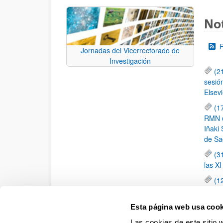
Not
Jornadas del Vicerrectorado de
Investigación
(2
sesió
Elsevi
(1
RMN de
Iñaki 
de Sa
(3
las X
(1
jornad
elemen
Esta página web usa cook
(1
Las cookies de este sitio 