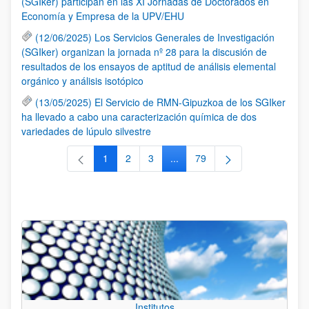
(SGIker) participan en las XI Jornadas de Doctorados en
Economía y Empresa de la UPV/EHU
(12/06/2025) Los Servicios Generales de Investigación
(SGIker) organizan la jornada nº 28 para la discusión de
resultados de los ensayos de aptitud de análisis elemental
orgánico y análisis isotópico
(13/05/2025) El Servicio de RMN-Gipuzkoa de los SGIker
ha llevado a cabo una caracterización química de dos
variedades de lúpulo silvestre
1
2
3
...
79
Página
Página
Página
Páginas intermedias Use TAB 
Página
Institutos