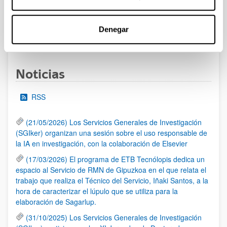
las 14:00 horas (hora peninsular)
Denegar
1
...
10
11
12
...
95
Página
Páginas intermedias Use TAB para desplazarse.
Página
Página
Página
Páginas intermedias Us
Página
Noticias
RSS
(21/05/2026) Los Servicios Generales de Investigación
(SGIker) organizan una sesión sobre el uso responsable de
la IA en investigación, con la colaboración de Elsevier
(17/03/2026) El programa de ETB Tecnólopis dedica un
espacio al Servicio de RMN de Gipuzkoa en el que relata el
trabajo que realiza el Técnico del Servicio, Iñaki Santos, a la
hora de caracterizar el lúpulo que se utiliza para la
elaboración de Sagarlup.
(31/10/2025) Los Servicios Generales de Investigación