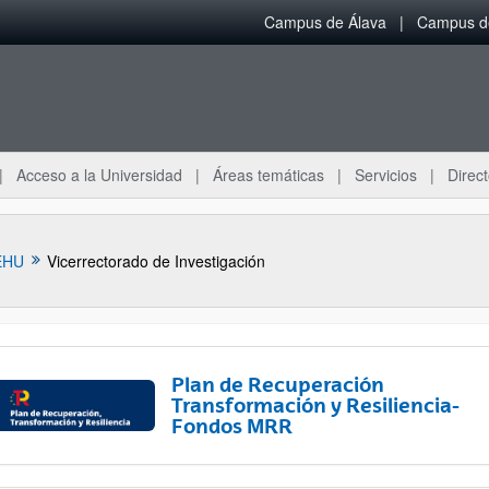
Campus de Álava
Campus de
Acceso a la Universidad
Áreas temáticas
Servicios
Direct
EHU
Vicerrectorado de Investigación
Plan de Recuperación
Transformación y Resiliencia-
Fondos MRR
ar subpáginas