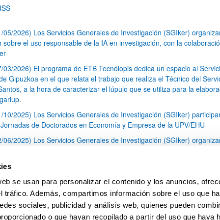
RSS
1/05/2026) Los Servicios Generales de Investigación (SGIker) organiz
n sobre el uso responsable de la IA en investigación, con la colaboraci
er
7/03/2026) El programa de ETB Tecnólopis dedica un espacio al Servic
 Gipuzkoa en el que relata el trabajo que realiza el Técnico del Servi
Santos, a la hora de caracterizar el lúpulo que se utiliza para la elabor
garlup.
1/10/2025) Los Servicios Generales de Investigación (SGIker) participa
I Jornadas de Doctorados en Economía y Empresa de la UPV/EHU
2/06/2025) Los Servicios Generales de Investigación (SGIker) organiza
a nº 28 para la discusión de resultados de los ensayos de aptitud de an
tal orgánico y análisis isotópico
ies
3/05/2025) El Servicio de RMN-Gipuzkoa de los SGIker ha llevado a ca
web se usan para personalizar el contenido y los anuncios, ofrec
aracterización química de dos variedades de lúpulo silvestre
el tráfico. Además, compartimos información sobre el uso que ha
1
2
3
...
79
edes sociales, publicidad y análisis web, quienes pueden combin
Página
Página
Página
Páginas intermedias Use TAB 
Página
proporcionado o que hayan recopilado a partir del uso que haya