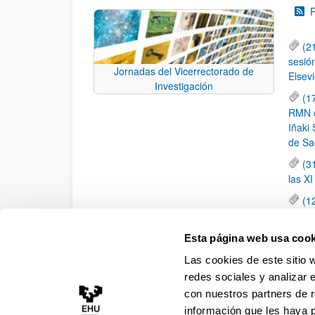
(2
sesió
Jornadas del Vicerrectorado de
Elsevi
Investigación
(1
RMN de
Iñaki 
de Sa
(3
las X
(1
jornad
elemen
Esta página web usa cook
(1
Las cookies de este sitio 
una c
redes sociales y analizar 
con nuestros partners de r
información que les haya 