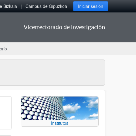
 Bizkaia
Campus de Gipuzkoa
Iniciar sesión
Vicerrectorado de Investigación
orio
Institutos