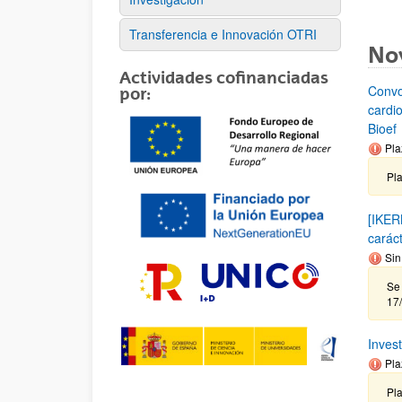
Transferencia e Innovación OTRI
No
Actividades cofinanciadas
Convo
por:
cardi
Bioef
Pla
Pl
[IKER
carác
Sin
Se 
17
Inves
Pla
Pla