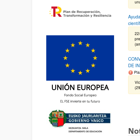
un
Ayuda
cient
22
pre
(a
CONV
DE I
Pla
Vi
(2
Not