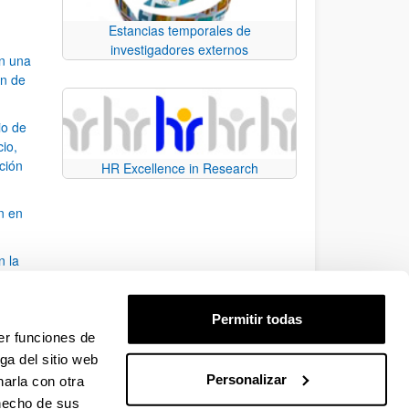
Estancias temporales de
investigadores externos
an una
ón de
io de
cio,
ación
HR Excellence in Research
n en
n la
álisis
Permitir todas
bo
er funciones de
ga del sitio web
Personalizar
arla con otra
para desplazarse.
 hecho de sus