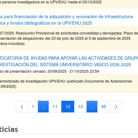
a persona investigadora en la UPV/EHU: hasta el 03/10/2025
s para financiación de la adquisición y renovación de infraestructura
ífica y fondos bibliográficos en la UPV/EHU 2025
/07/2025. Resolución Provisional de solicitudes concedidas y denegadas. Plazo d
sentación de alegaciones: del 23 de julio de 2025 al 5 de septiembre de 2025
mbos incluídos)
OCATORIA DE AYUDAS PARA APOYAR LAS ACTIVIDADES DE GRUP
NVESTIGACIÓN DEL SISTEMA UNIVERSITARIO VASCO 2026-2029
zo de presentación cerrado: 20/09/2025 - 21/10/2025 23:59
cerrectorado de Investigación UPV/EHU: publicado Documento de Aclaraciones
9/09/2025)
1
...
11
12
13
...
95
Página
Páginas intermedias Use TAB para desplazarse.
Página
Página
Página
Páginas intermedias Us
Página
icias