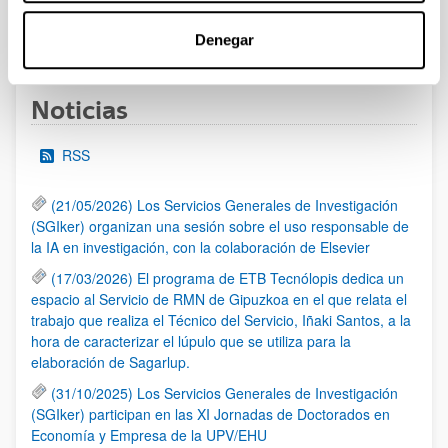
1
...
13
14
15
...
95
Denegar
Página
Páginas intermedias Use TAB para desplazarse.
Página
Página
Página
Páginas intermedias Us
Página
Noticias
RSS
(21/05/2026) Los Servicios Generales de Investigación
(SGIker) organizan una sesión sobre el uso responsable de
la IA en investigación, con la colaboración de Elsevier
(17/03/2026) El programa de ETB Tecnólopis dedica un
espacio al Servicio de RMN de Gipuzkoa en el que relata el
trabajo que realiza el Técnico del Servicio, Iñaki Santos, a la
hora de caracterizar el lúpulo que se utiliza para la
elaboración de Sagarlup.
(31/10/2025) Los Servicios Generales de Investigación
(SGIker) participan en las XI Jornadas de Doctorados en
Economía y Empresa de la UPV/EHU