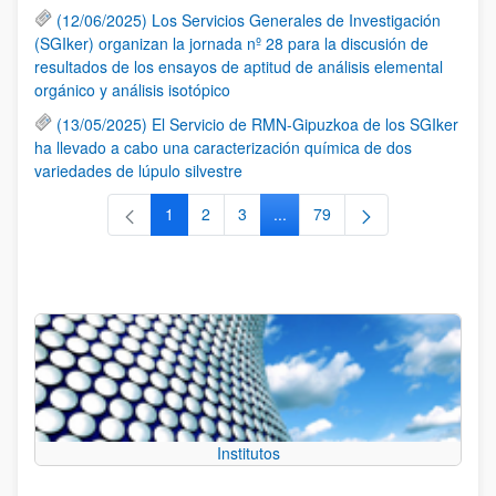
(12/06/2025) Los Servicios Generales de Investigación
(SGIker) organizan la jornada nº 28 para la discusión de
resultados de los ensayos de aptitud de análisis elemental
orgánico y análisis isotópico
(13/05/2025) El Servicio de RMN-Gipuzkoa de los SGIker
ha llevado a cabo una caracterización química de dos
variedades de lúpulo silvestre
1
2
3
...
79
Página
Página
Página
Páginas intermedias Use TAB 
Página
Institutos