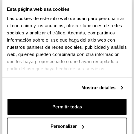
(Ciencias de la vida y la materia, Ciencias Sociales y
Esta página web usa cookies
Humanidades)
Las cookies de este sitio web se usan para personalizar
Plazo de presentación cerrado (Fecha de fin del plazo de
presentación: 02/10/2025 23:59)
el contenido y los anuncios, ofrecer funciones de redes
sociales y analizar el tráfico. Además, compartimos
08/08/2025. Plazo para solicitar carta acreditativa en el centro
de investigación finaliza el 24 de septiembre de 2025.
información sobre el uso que haga del sitio web con
nuestros partners de redes sociales, publicidad y análisis
PIFG25/25: “ Advanced Scientific Machine Learning and
web, quienes pueden combinarla con otra información
Uncertainty Quantification Methods with Applications to
que les haya proporcionado o que hayan recopilado a
Materials Science”
partir del uso que haya hecho de sus servicios.
06/08/2025. Resolución definitiva de concesión.
Mostrar detalles
CONVOCATORIA PROGRAMA PREDOCTORAL DE
FORMACIÓN DE PERSONAL INVESTIGADOR NO DOCTOR
2025-2026: Nuevas ayudas y renovaciones (Gobierno
Permitir todas
Vasco)
Plazo de presentación cerrado: 31/07/2025 - 08/09/2025 23:59
Se ha publicado la convocatoria
Personalizar