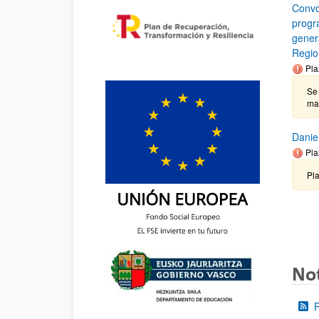
Convo
progr
gener
Regio
Pla
Se 
ma
Danie
Pla
Pla
Not