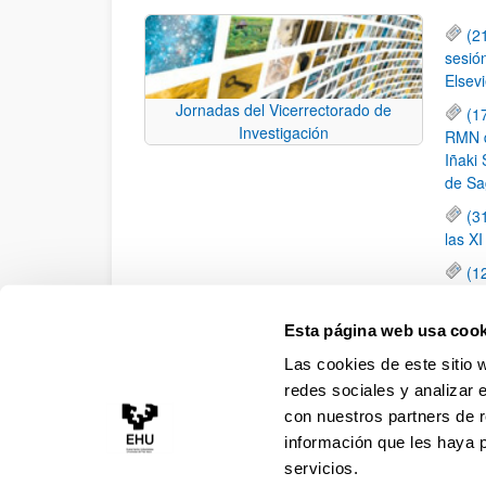
(2
sesió
Elsevi
Jornadas del Vicerrectorado de
(1
Investigación
RMN de
Iñaki 
de Sa
(3
las X
(1
jornad
elemen
Esta página web usa cook
(1
Las cookies de este sitio 
una c
redes sociales y analizar 
con nuestros partners de r
información que les haya 
servicios.