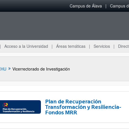
Campus de Álava
Campus de
Acceso a la Universidad
Áreas temáticas
Servicios
Direct
EHU
Vicerrectorado de Investigación
Plan de Recuperación
Transformación y Resiliencia-
Fondos MRR
ar subpáginas