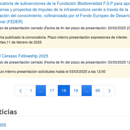
catoria de subvenciones de la Fundación Biodiversidad F.S.P para ap
amas y proyectos de impulso de la infraestructura verde a través de la
ación del conocimiento, cofinanciada por el Fondo Europeo de Desarro
nal (FEDER)
zo de presentación cerrado (Fecha de fin del plazo de presentación: 20/02/2025 2
ha publicado la convocatoria. Plazo interno presentación expresiones de interés:
rtes,11 de febrero de 2025
l Carasso Fellowship 2025
zo de presentación cerrado (Fecha de fin del plazo de presentación: 03/03/2025 1
zo interno presentación solicitudes hasta el 03/03/2025 a las 12:00
1
...
17
18
19
...
95
Página
Páginas intermedias Use TAB para desplazarse.
Página
Página
Página
Páginas intermedias Us
Página
icias
RSS