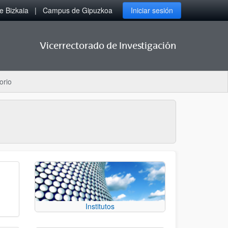
 Bizkaia
Campus de Gipuzkoa
Iniciar sesión
Vicerrectorado de Investigación
orio
Institutos