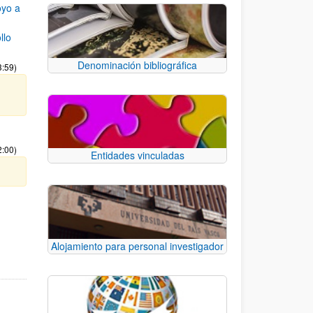
oyo a
llo
Denominación bibliográfica
3:59)
2:00)
Entidades vinculadas
e TAB para desplazarse.
Alojamiento para personal investigador