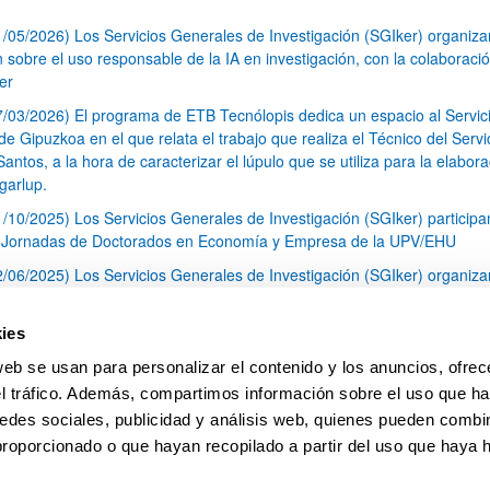
1/05/2026) Los Servicios Generales de Investigación (SGIker) organiz
n sobre el uso responsable de la IA en investigación, con la colaboraci
er
7/03/2026) El programa de ETB Tecnólopis dedica un espacio al Servic
 Gipuzkoa en el que relata el trabajo que realiza el Técnico del Servi
Santos, a la hora de caracterizar el lúpulo que se utiliza para la elabor
garlup.
1/10/2025) Los Servicios Generales de Investigación (SGIker) participa
I Jornadas de Doctorados en Economía y Empresa de la UPV/EHU
2/06/2025) Los Servicios Generales de Investigación (SGIker) organiza
a nº 28 para la discusión de resultados de los ensayos de aptitud de an
tal orgánico y análisis isotópico
ies
3/05/2025) El Servicio de RMN-Gipuzkoa de los SGIker ha llevado a ca
web se usan para personalizar el contenido y los anuncios, ofrec
aracterización química de dos variedades de lúpulo silvestre
el tráfico. Además, compartimos información sobre el uso que ha
1
2
3
...
79
edes sociales, publicidad y análisis web, quienes pueden combin
Página
Página
Página
Páginas intermedias Use TAB 
Página
proporcionado o que hayan recopilado a partir del uso que haya