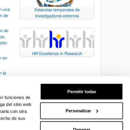
an una
Estancias temporales de
ón de
investigadores externos
io de
cio,
ación
HR Excellence in Research
n en
n la
álisis
Permitir todas
bo
er funciones de
ga del sitio web
Personalizar
arla con otra
para desplazarse.
 hecho de sus
Denegar