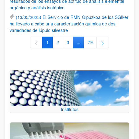
resultados de los ensayos de aptitud de análisis elemental
orgánico y análisis isotópico
(13/05/2025) El Servicio de RMN-Gipuzkoa de los SGIker
ha llevado a cabo una caracterización química de dos
variedades de lúpulo silvestre
1
2
3
...
79
Página
Página
Página
Páginas intermedias Use TAB 
Página
Institutos