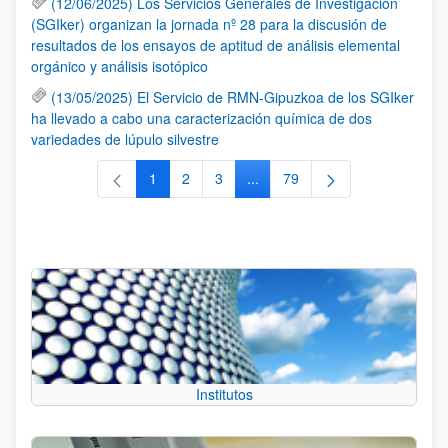
(12/06/2025) Los Servicios Generales de Investigación
(SGIker) organizan la jornada nº 28 para la discusión de
resultados de los ensayos de aptitud de análisis elemental
orgánico y análisis isotópico
(13/05/2025) El Servicio de RMN-Gipuzkoa de los SGIker
ha llevado a cabo una caracterización química de dos
variedades de lúpulo silvestre
1
2
3
...
79
Página
Página
Página
Páginas intermedias Use TAB 
Página
Institutos