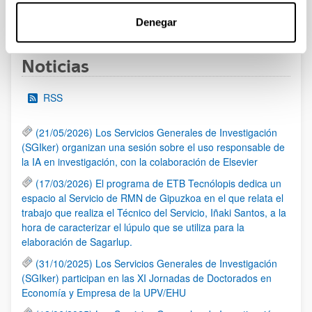
1
...
7
8
9
...
95
Página
Páginas intermedias Use TAB para desplazars
Página
Página
Página
Páginas intermedias Use
Página
Denegar
Noticias
RSS
(21/05/2026) Los Servicios Generales de Investigación
(SGIker) organizan una sesión sobre el uso responsable de
la IA en investigación, con la colaboración de Elsevier
(17/03/2026) El programa de ETB Tecnólopis dedica un
espacio al Servicio de RMN de Gipuzkoa en el que relata el
trabajo que realiza el Técnico del Servicio, Iñaki Santos, a la
hora de caracterizar el lúpulo que se utiliza para la
elaboración de Sagarlup.
(31/10/2025) Los Servicios Generales de Investigación
(SGIker) participan en las XI Jornadas de Doctorados en
Economía y Empresa de la UPV/EHU