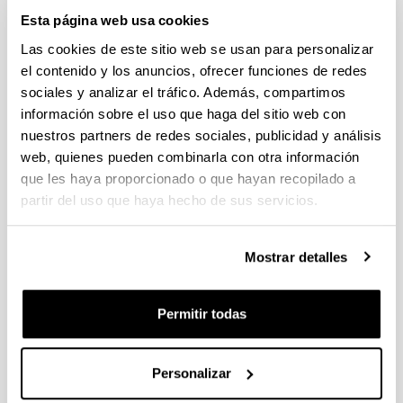
Estancias de movilidad en el extranjero 2025 "José
Esta página web usa cookies
Castillejo" para jóvenes doctores y "Salvador de Madariaga"
Las cookies de este sitio web se usan para personalizar
para profesores e investigadores sénior (MICIU)
el contenido y los anuncios, ofrecer funciones de redes
Sin trámite abierto (Plazo de presentación de solicitudes:
29/01/2026 - 27/02/2026 14:00)
sociales y analizar el tráfico. Además, compartimos
información sobre el uso que haga del sitio web con
CONVOCATORIA PARA LA CONTRATACIÓN DE
nuestros partners de redes sociales, publicidad y análisis
PERSONAL INVESTIGADOR DOCTOR EN LA UPV/EHU
(2025)
web, quienes pueden combinarla con otra información
Sin trámite abierto (Plazo de presentación de solicitudes:
que les haya proporcionado o que hayan recopilado a
02/06/2025 - 23/06/2025 23:59)
partir del uso que haya hecho de sus servicios.
04/03/2026. Resolución definitiva de solicitudes concedidas y
denegadas
Mostrar detalles
Proyectos de Desarrollo Tecnologico ISCIII 2026
Plazo de presentación cerrado (Fecha de fin del plazo de
Permitir todas
presentación: 10/03/2026)
Plazo interno expresiones de interés: hasta el 23/02/2026.
Plazo para presentar la solicitud : hasta el 10/03/2026
Personalizar