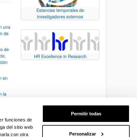
Estancias temporales de
investigadores externos
an una
ón de
io de
cio,
HR Excellence in Research
ación
n en
n la
álisis
Permitir todas
bo
er funciones de
ga del sitio web
Personalizar
arla con otra
para desplazarse.