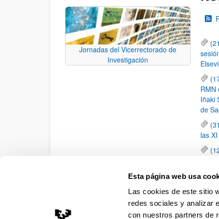
(2
Jornadas del Vicerrectorado de
sesió
Investigación
Elsevi
(1
RMN de
Iñaki 
de Sa
(3
las X
(1
jornad
elemen
Esta página web usa cook
(1
Las cookies de este sitio 
una c
redes sociales y analizar 
con nuestros partners de r