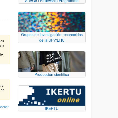
ADAGIO Fellowship Programme
Grupos de investigación reconocidos
de la UPV/EHU
nes
 la
de
Producción científica
ara
e de
octor
IKERTU