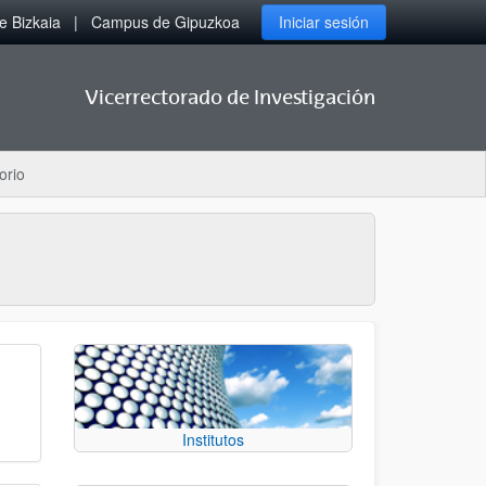
 Bizkaia
Campus de Gipuzkoa
Iniciar sesión
Vicerrectorado de Investigación
orio
Institutos