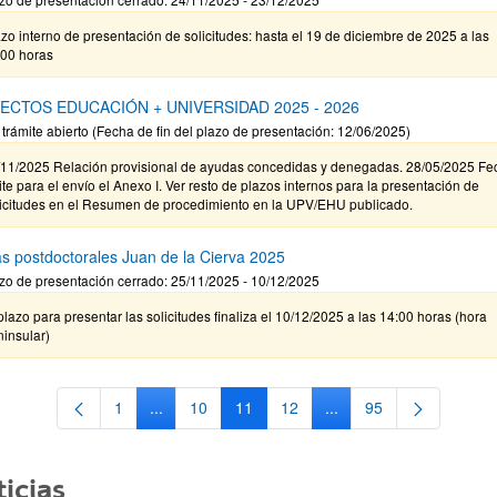
zo interno de presentación de solicitudes: hasta el 19 de diciembre de 2025 a las
:00 horas
ECTOS EDUCACIÓN + UNIVERSIDAD 2025 - 2026
 trámite abierto (Fecha de fin del plazo de presentación: 12/06/2025)
/11/2025 Relación provisional de ayudas concedidas y denegadas. 28/05/2025 Fe
ite para el envío el Anexo I. Ver resto de plazos internos para la presentación de
licitudes en el Resumen de procedimiento en la UPV/EHU publicado.
s postdoctorales Juan de la Cierva 2025
zo de presentación cerrado: 25/11/2025 - 10/12/2025
plazo para presentar las solicitudes finaliza el 10/12/2025 a las 14:00 horas (hora
insular)
1
...
10
11
12
...
95
Página
Páginas intermedias Use TAB para desplazarse.
Página
Página
Página
Páginas intermedias Us
Página
icias