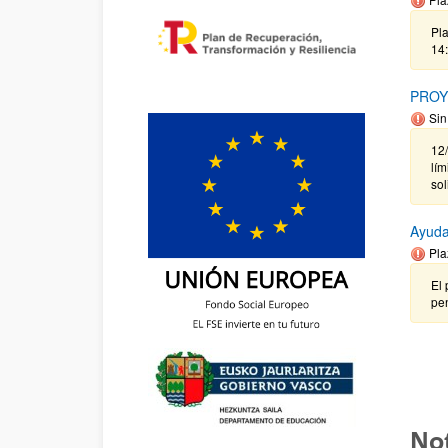
Pla
14
PROY
Sin
12
lím
so
Ayuda
Pla
El 
pen
Not