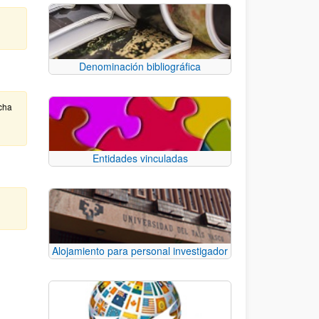
Denominación bibliográfica
cha
Entidades vinculadas
Alojamiento para personal investigador
e TAB para desplazarse.