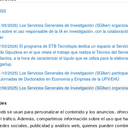
RSS
1/05/2026) Los Servicios Generales de Investigación (SGIker) organiz
n sobre el uso responsable de la IA en investigación, con la colaboraci
er
7/03/2026) El programa de ETB Tecnólopis dedica un espacio al Servic
 Gipuzkoa en el que relata el trabajo que realiza el Técnico del Servi
Santos, a la hora de caracterizar el lúpulo que se utiliza para la elabor
garlup.
1/10/2025) Los Servicios Generales de Investigación (SGIker) participa
I Jornadas de Doctorados en Economía y Empresa de la UPV/EHU
2/06/2025) Los Servicios Generales de Investigación (SGIker) organiza
a nº 28 para la discusión de resultados de los ensayos de aptitud de an
tal orgánico y análisis isotópico
ies
3/05/2025) El Servicio de RMN-Gipuzkoa de los SGIker ha llevado a ca
web se usan para personalizar el contenido y los anuncios, ofrec
aracterización química de dos variedades de lúpulo silvestre
el tráfico. Además, compartimos información sobre el uso que ha
1
2
3
...
79
edes sociales, publicidad y análisis web, quienes pueden combin
Página
Página
Página
Páginas intermedias Use TAB 
Página