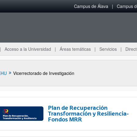
Campus de Álava
Campus de
Acceso a la Universidad
Áreas temáticas
Servicios
Direct
EHU
Vicerrectorado de Investigación
Plan de Recuperación
Transformación y Resiliencia-
Fondos MRR
ar subpáginas