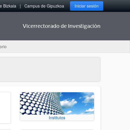
 Bizkaia
Campus de Gipuzkoa
Iniciar sesión
Vicerrectorado de Investigación
orio
Institutos