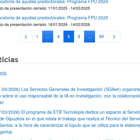
catoria de ayudas predoctorales: Programa FPU 2024
zo de presentación cerrado: 17/01/2025 - 14/02/2025
catoria de ayudas predoctorales: Programa FPU 2025
zo de presentación cerrado: 16/01/2026 - 14/02/2026
1
...
4
5
6
...
95
Página
Páginas intermedias Use TAB para desplazars
Página
Página
Página
Páginas intermedias Use
Página
icias
RSS
1/05/2026) Los Servicios Generales de Investigación (SGIker) organiz
n sobre el uso responsable de la IA en investigación, con la colaboraci
er
7/03/2026) El programa de ETB Tecnólopis dedica un espacio al Servic
 Gipuzkoa en el que relata el trabajo que realiza el Técnico del Servi
Santos, a la hora de caracterizar el lúpulo que se utiliza para la elabor
garlup.