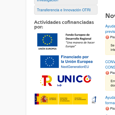
Transferencia e Innovación OTRI
No
Actividades cofinanciadas
Ayuda
por:
previ
Pla
Se 
int
CONV
CONS
Pla
Env
do
Ayuda
forma
Pla