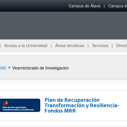
Campus de Álava
Campus de
Acceso a la Universidad
Áreas temáticas
Servicios
Direct
EHU
Vicerrectorado de Investigación
Plan de Recuperación
Transformación y Resiliencia-
Fondos MRR
ar subpáginas