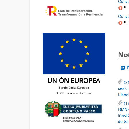
Convo
Pla
Convo
Pla
Not
(2
sesió
Elsevi
(1
RMN de
Iñaki 
de Sa