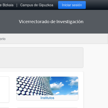
 Bizkaia
Campus de Gipuzkoa
Iniciar sesión
Vicerrectorado de Investigación
orio
Institutos