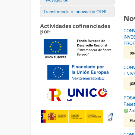
Transferencia e Innovación OTRI
No
Actividades cofinanciadas
CONV
por:
INVE
PROP
09
CONV
UNIV
(08
ROSA 
Rese
Abi
Pl
CONV