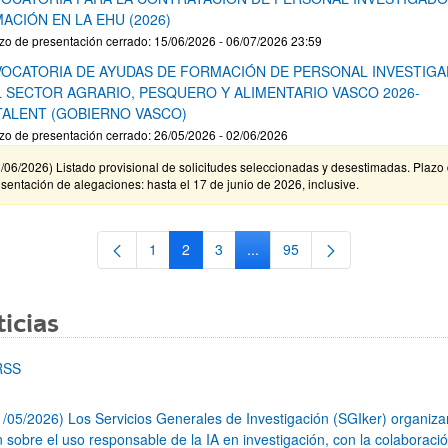
ACIÓN EN LA EHU (2026)
zo de presentación cerrado: 15/06/2026 - 06/07/2026 23:59
OCATORIA DE AYUDAS DE FORMACIÓN DE PERSONAL INVESTIG
L SECTOR AGRARIO, PESQUERO Y ALIMENTARIO VASCO 2026-
TALENT (GOBIERNO VASCO)
zo de presentación cerrado: 26/05/2026 - 02/06/2026
/06/2026) Listado provisional de solicitudes seleccionadas y desestimadas. Plazo
sentación de alegaciones: hasta el 17 de junio de 2026, inclusive.
1
2
3
...
95
Página
Página
Página
Páginas intermedias Use TAB 
Página
icias
RSS
1/05/2026) Los Servicios Generales de Investigación (SGIker) organiz
n sobre el uso responsable de la IA en investigación, con la colaboraci