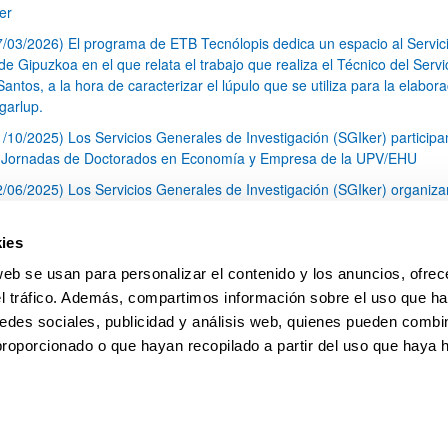
er
7/03/2026) El programa de ETB Tecnólopis dedica un espacio al Servic
 Gipuzkoa en el que relata el trabajo que realiza el Técnico del Servi
Santos, a la hora de caracterizar el lúpulo que se utiliza para la elabor
garlup.
1/10/2025) Los Servicios Generales de Investigación (SGIker) participa
I Jornadas de Doctorados en Economía y Empresa de la UPV/EHU
2/06/2025) Los Servicios Generales de Investigación (SGIker) organiza
a nº 28 para la discusión de resultados de los ensayos de aptitud de an
tal orgánico y análisis isotópico
ies
3/05/2025) El Servicio de RMN-Gipuzkoa de los SGIker ha llevado a ca
web se usan para personalizar el contenido y los anuncios, ofrec
aracterización química de dos variedades de lúpulo silvestre
el tráfico. Además, compartimos información sobre el uso que ha
1
2
3
...
79
edes sociales, publicidad y análisis web, quienes pueden combin
Página
Página
Página
Páginas intermedias Use TAB 
Página
proporcionado o que hayan recopilado a partir del uso que haya
pa
Ayuda