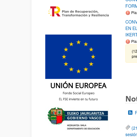
FORM
Pla
CONV
EN E
IKER
Pla
(12
pre
Not
(2
sesió