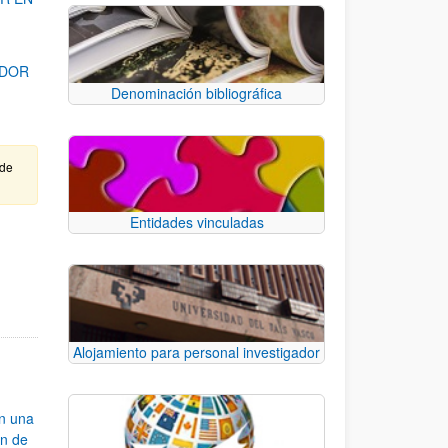
ADOR
Denominación bibliográfica
 de
Entidades vinculadas
para desplazarse.
Alojamiento para personal investigador
an una
ón de