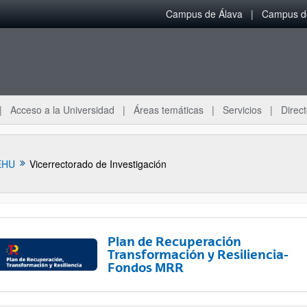
Campus de Álava
Campus de
Acceso a la Universidad
Áreas temáticas
Servicios
Direct
EHU
Vicerrectorado de Investigación
Plan de Recuperación
Transformación y Resiliencia-
Fondos MRR
ar subpáginas