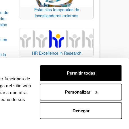
Estancias temporales de
io de
investigadores externos
cio,
ación
n en
HR Excellence in Research
n la
álisis
Permitir todas
bo
er funciones de
ga del sitio web
Personalizar
arla con otra
para desplazarse.
 hecho de sus
Denegar
EHU