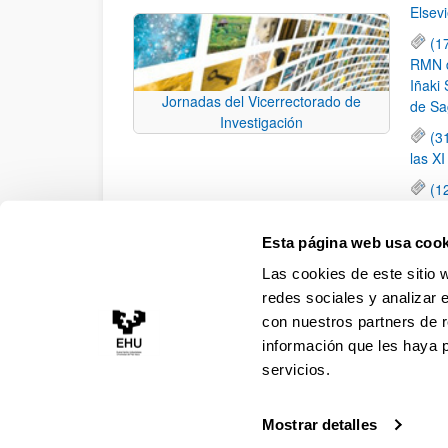
Elsevi
(1
RMN de
Iñaki 
Jornadas del Vicerrectorado de
de Sa
Investigación
(3
las X
(1
jornad
elemen
Esta página web usa cook
(1
Las cookies de este sitio 
una c
redes sociales y analizar 
con nuestros partners de r
información que les haya 
servicios.
Mostrar detalles
Accesibilidad
Información legal
Contacto
Ma