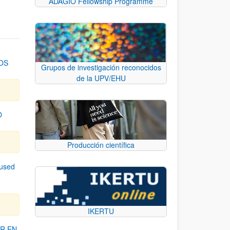
ADAGIO Fellowship Programme
OS
Grupos de investigación reconocidos
de la UPV/EHU
O
Producción científica
cused
IKERTU
R EN