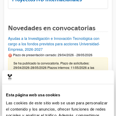
Novedades en convocatorias
Ayudas a la Investigación e Innovación Tecnológica con
cargo a los fondos previstos para acciones Universidad-
Empresa, 2026-2027
Plazo de presentación cerrado: 29/04/2026 - 28/05/2026
Se ha publicado la convocatoria. Plazo de solicitudes:
29/04/2026-28/05/2026 Plazos internos: 11/05/2026 a las
12:00 y 21/05/2026 a las 12:00. (ver resumen).
CONVOCATORIA INCENTIVACIÓN PARA LA
INCORPORACIÓN DE TALENTO CONSOLIDADO
"PROGRAMA ATRAE 2026"
Esta página web usa cookies
Plazo de presentación cerrado: 23/04/2026 - 04/06/2026
Las cookies de este sitio web se usan para personalizar
Envío de la Expresión de Interés. Plazo interno 25 de mayo de
el contenido y los anuncios, ofrecer funciones de redes
2026. Envío resto de documentación necesaria. Plazo interno
sociales y analizar el tráfico. Además, compartimos