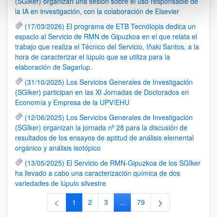
(SGIker) organizan una sesión sobre el uso responsable de
la IA en investigación, con la colaboración de Elsevier
(17/03/2026) El programa de ETB Tecnólopis dedica un
espacio al Servicio de RMN de Gipuzkoa en el que relata el
trabajo que realiza el Técnico del Servicio, Iñaki Santos, a la
hora de caracterizar el lúpulo que se utiliza para la
elaboración de Sagarlup.
(31/10/2025) Los Servicios Generales de Investigación
(SGIker) participan en las XI Jornadas de Doctorados en
Economía y Empresa de la UPV/EHU
(12/06/2025) Los Servicios Generales de Investigación
(SGIker) organizan la jornada nº 28 para la discusión de
resultados de los ensayos de aptitud de análisis elemental
orgánico y análisis isotópico
(13/05/2025) El Servicio de RMN-Gipuzkoa de los SGIker
ha llevado a cabo una caracterización química de dos
variedades de lúpulo silvestre
1
2
3
...
79
Página
Página
Página
Páginas intermedias Use TAB 
Página