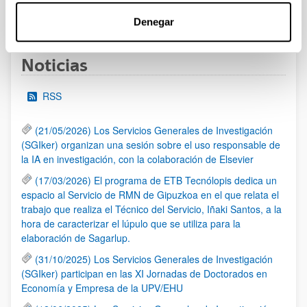
1
...
7
8
9
...
95
Página
Páginas intermedias Use TAB para desplazars
Página
Página
Página
Páginas intermedias Use
Página
Denegar
Noticias
RSS
(21/05/2026) Los Servicios Generales de Investigación
(SGIker) organizan una sesión sobre el uso responsable de
la IA en investigación, con la colaboración de Elsevier
(17/03/2026) El programa de ETB Tecnólopis dedica un
espacio al Servicio de RMN de Gipuzkoa en el que relata el
trabajo que realiza el Técnico del Servicio, Iñaki Santos, a la
hora de caracterizar el lúpulo que se utiliza para la
elaboración de Sagarlup.
(31/10/2025) Los Servicios Generales de Investigación
(SGIker) participan en las XI Jornadas de Doctorados en
Economía y Empresa de la UPV/EHU