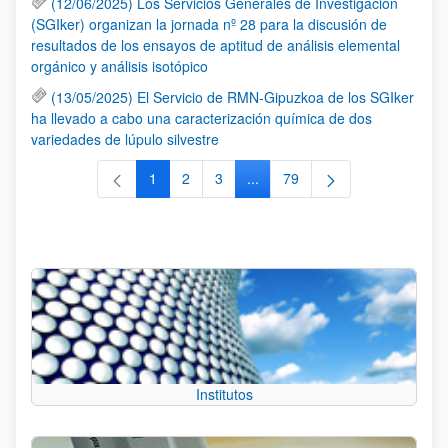
(12/06/2025) Los Servicios Generales de Investigación
(SGIker) organizan la jornada nº 28 para la discusión de
resultados de los ensayos de aptitud de análisis elemental
orgánico y análisis isotópico
(13/05/2025) El Servicio de RMN-Gipuzkoa de los SGIker
ha llevado a cabo una caracterización química de dos
variedades de lúpulo silvestre
1
2
3
...
79
Página
Página
Página
Páginas intermedias Use TAB 
Página
Institutos