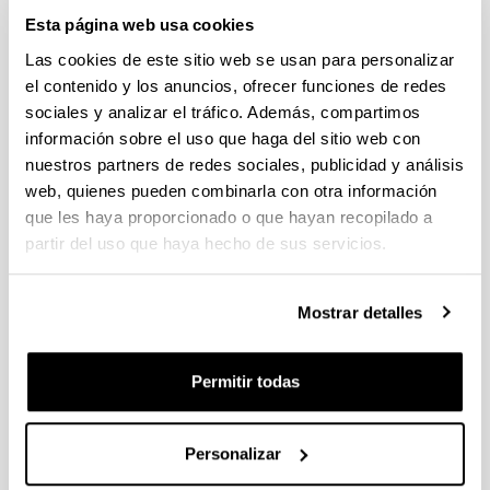
Estancias de movilidad en el extranjero 2025 "José
Esta página web usa cookies
Castillejo" para jóvenes doctores y "Salvador de Madariaga"
Las cookies de este sitio web se usan para personalizar
para profesores e investigadores sénior (MICIU)
el contenido y los anuncios, ofrecer funciones de redes
Sin trámite abierto (Plazo de presentación de solicitudes:
29/01/2026 - 27/02/2026 14:00)
sociales y analizar el tráfico. Además, compartimos
información sobre el uso que haga del sitio web con
CONVOCATORIA PARA LA CONTRATACIÓN DE
nuestros partners de redes sociales, publicidad y análisis
PERSONAL INVESTIGADOR DOCTOR EN LA UPV/EHU
(2025)
web, quienes pueden combinarla con otra información
Sin trámite abierto (Plazo de presentación de solicitudes:
que les haya proporcionado o que hayan recopilado a
02/06/2025 - 23/06/2025 23:59)
partir del uso que haya hecho de sus servicios.
04/03/2026. Resolución definitiva de solicitudes concedidas y
denegadas
Mostrar detalles
Proyectos de Desarrollo Tecnologico ISCIII 2026
Plazo de presentación cerrado (Fecha de fin del plazo de
Permitir todas
presentación: 10/03/2026)
Plazo interno expresiones de interés: hasta el 23/02/2026.
Plazo para presentar la solicitud : hasta el 10/03/2026
Personalizar