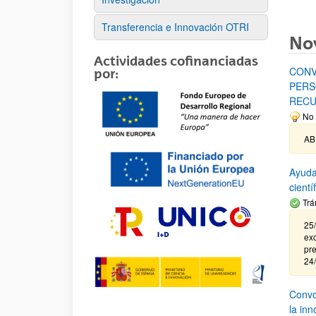
Transferencia e Innovación OTRI
No
Actividades cofinanciadas
CONV
por:
PERS
RECU
No 
AB
Ayuda
cient
Trá
25/
exc
pre
24
Convoc
la in