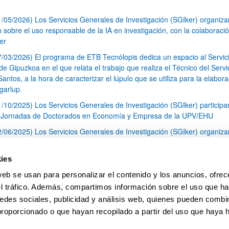
1/05/2026) Los Servicios Generales de Investigación (SGIker) organiz
n sobre el uso responsable de la IA en investigación, con la colaboraci
er
7/03/2026) El programa de ETB Tecnólopis dedica un espacio al Servic
 Gipuzkoa en el que relata el trabajo que realiza el Técnico del Servi
Santos, a la hora de caracterizar el lúpulo que se utiliza para la elabor
garlup.
1/10/2025) Los Servicios Generales de Investigación (SGIker) participa
I Jornadas de Doctorados en Economía y Empresa de la UPV/EHU
2/06/2025) Los Servicios Generales de Investigación (SGIker) organiza
a nº 28 para la discusión de resultados de los ensayos de aptitud de an
tal orgánico y análisis isotópico
ies
3/05/2025) El Servicio de RMN-Gipuzkoa de los SGIker ha llevado a ca
web se usan para personalizar el contenido y los anuncios, ofrec
aracterización química de dos variedades de lúpulo silvestre
el tráfico. Además, compartimos información sobre el uso que ha
1
2
3
...
79
edes sociales, publicidad y análisis web, quienes pueden combin
Página
Página
Página
Páginas intermedias Use TAB 
Página
proporcionado o que hayan recopilado a partir del uso que haya