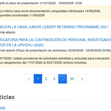
erto el plazo de presentación: 01/07/2026 - 16/09/2026 13:00
zo interno para envío documentación: propuestas individuales 14/09/2026,
opuestas coordinadas 11/09/2026
ACION LA CAIXA JUNIOR LEADER RETAINING PROGRAMME 2027
mite abierto
OCATORIA PARA LA CONTRATACIÓN DE PERSONAL INVESTIGAD
OR EN LA UPV/EHU (2026)
mite abierto (Plazo de presentación de solicitudes: 03/06/2026 - 25/06/2026 23:59)
07/2026: Listado provisional de solicitudes admitidas y excluidas para evaluación.
zo alegaciones: del 17/07/2026 al 30/07/2026 (ambos incluídos)
1
2
3
...
95
Página
Página
Página
Páginas intermedias Use TAB 
Página
icias
RSS