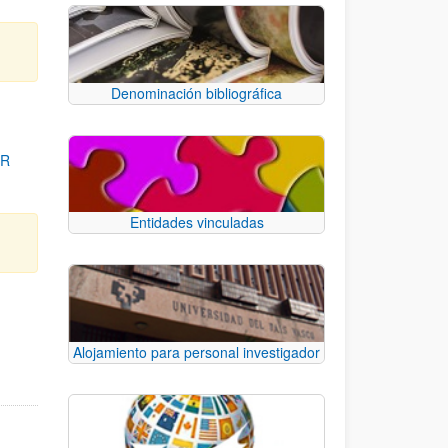
Denominación bibliográfica
OR
Entidades vinculadas
para desplazarse.
Alojamiento para personal investigador