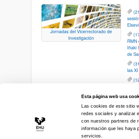
(2
sesió
Elsevi
Jornadas del Vicerrectorado de
(1
Investigación
RMN de
Iñaki 
de Sa
(3
las X
(1
jornad
elemen
Esta página web usa cook
(1
Las cookies de este sitio 
una c
redes sociales y analizar 
con nuestros partners de r
información que les haya 
servicios.