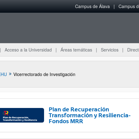
Campus de Álava
Campus de
Acceso a la Universidad
Áreas temáticas
Servicios
Direct
EHU
Vicerrectorado de Investigación
Plan de Recuperación
Transformación y Resiliencia-
Fondos MRR
ar subpáginas