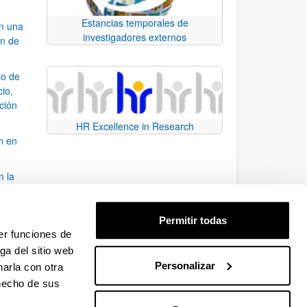
Estancias temporales de
an una
investigadores externos
ón de
io de
cio,
ación
HR Excellence in Research
n en
n la
álisis
Permitir todas
bo
er funciones de
ga del sitio web
Personalizar
arla con otra
para desplazarse.
 hecho de sus