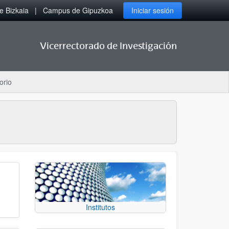
 Bizkaia
Campus de Gipuzkoa
Iniciar sesión
Vicerrectorado de Investigación
orio
Institutos