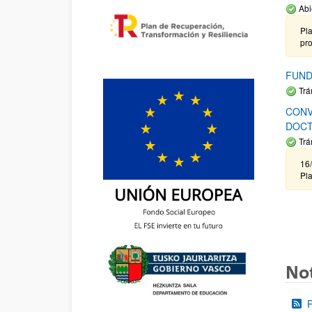
Abi
Pla
pr
FUND
Trá
CONV
DOCT
Trá
16/
Pla
Not