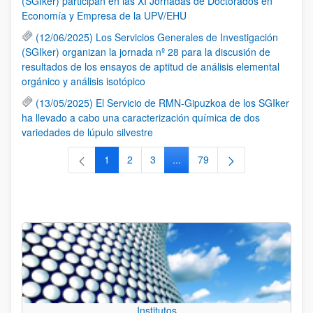
(SGIker) participan en las XI Jornadas de Doctorados en
Economía y Empresa de la UPV/EHU
(12/06/2025) Los Servicios Generales de Investigación
(SGIker) organizan la jornada nº 28 para la discusión de
resultados de los ensayos de aptitud de análisis elemental
orgánico y análisis isotópico
(13/05/2025) El Servicio de RMN-Gipuzkoa de los SGIker
ha llevado a cabo una caracterización química de dos
variedades de lúpulo silvestre
1
2
3
...
79
Página
Página
Página
Páginas intermedias Use TAB 
Página
Institutos