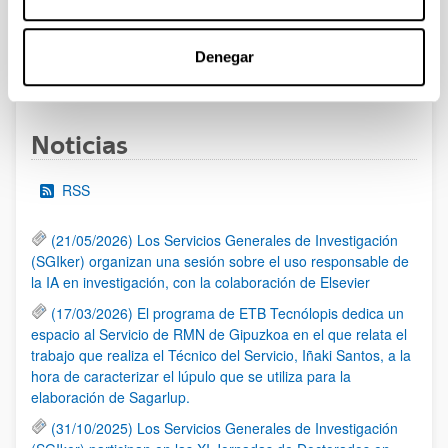
UPV/EHU publicado.
Denegar
1
...
16
17
18
...
95
Página
Páginas intermedias Use TAB para desplazarse.
Página
Página
Página
Páginas intermedias Us
Página
Noticias
RSS
(21/05/2026) Los Servicios Generales de Investigación
(SGIker) organizan una sesión sobre el uso responsable de
la IA en investigación, con la colaboración de Elsevier
(17/03/2026) El programa de ETB Tecnólopis dedica un
espacio al Servicio de RMN de Gipuzkoa en el que relata el
trabajo que realiza el Técnico del Servicio, Iñaki Santos, a la
hora de caracterizar el lúpulo que se utiliza para la
elaboración de Sagarlup.
(31/10/2025) Los Servicios Generales de Investigación