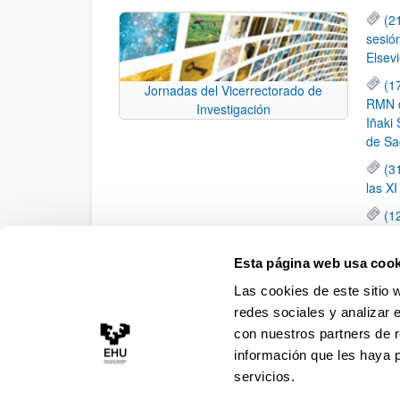
(2
sesió
Elsevi
(1
Jornadas del Vicerrectorado de
RMN de
Investigación
Iñaki 
de Sa
(3
las X
(1
jornad
elemen
Esta página web usa cook
(1
Las cookies de este sitio 
una c
redes sociales y analizar 
con nuestros partners de r
información que les haya 
servicios.