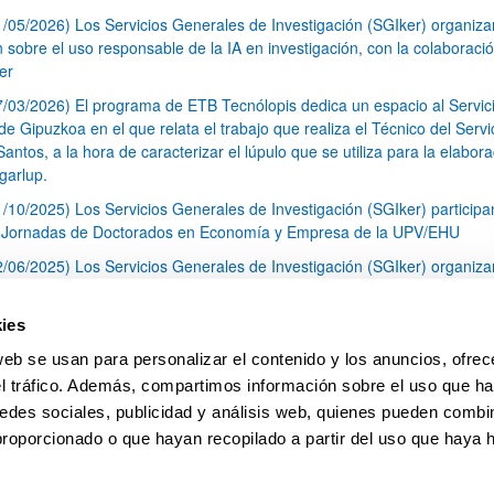
1/05/2026) Los Servicios Generales de Investigación (SGIker) organiz
n sobre el uso responsable de la IA en investigación, con la colaboraci
er
7/03/2026) El programa de ETB Tecnólopis dedica un espacio al Servic
 Gipuzkoa en el que relata el trabajo que realiza el Técnico del Servi
Santos, a la hora de caracterizar el lúpulo que se utiliza para la elabor
garlup.
1/10/2025) Los Servicios Generales de Investigación (SGIker) participa
I Jornadas de Doctorados en Economía y Empresa de la UPV/EHU
2/06/2025) Los Servicios Generales de Investigación (SGIker) organiza
a nº 28 para la discusión de resultados de los ensayos de aptitud de an
tal orgánico y análisis isotópico
ies
3/05/2025) El Servicio de RMN-Gipuzkoa de los SGIker ha llevado a ca
web se usan para personalizar el contenido y los anuncios, ofrec
aracterización química de dos variedades de lúpulo silvestre
el tráfico. Además, compartimos información sobre el uso que ha
1
2
3
...
79
edes sociales, publicidad y análisis web, quienes pueden combin
Página
Página
Página
Páginas intermedias Use TAB 
Página
proporcionado o que hayan recopilado a partir del uso que haya