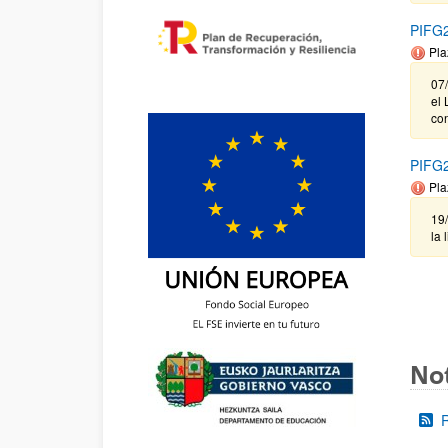
PIFG2
Pla
07
el 
co
PIFG2
Pla
19
la 
Not