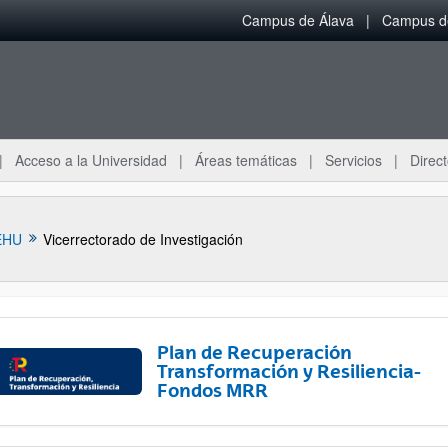
Campus de Álava
Campus de
Acceso a la Universidad
Áreas temáticas
Servicios
Direct
EHU
Vicerrectorado de Investigación
Plan de Recuperación
Transformación y Resiliencia-
Fondos MRR
ar subpáginas