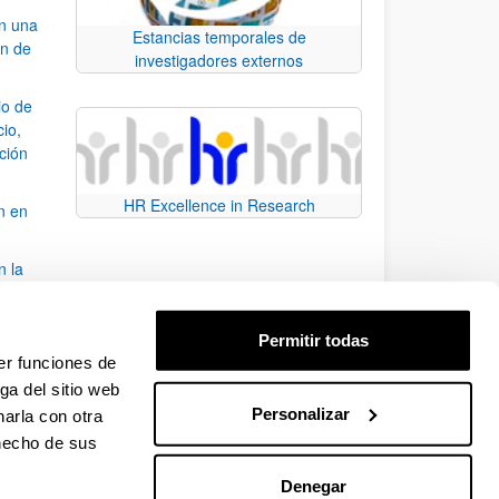
an una
Estancias temporales de
ón de
investigadores externos
io de
cio,
ación
HR Excellence in Research
n en
n la
álisis
Permitir todas
bo
er funciones de
ga del sitio web
Personalizar
arla con otra
para desplazarse.
 hecho de sus
Denegar