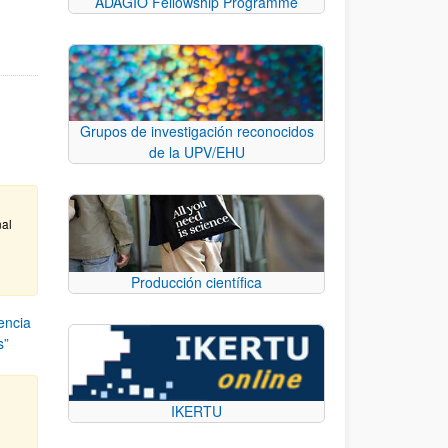
ADAGIO Fellowship Programme
Grupos de investigación reconocidos
de la UPV/EHU
nal
Producción científica
encia
s”
IKERTU