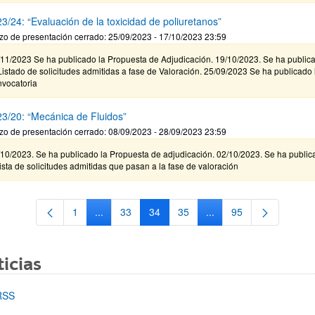
3/24: “Evaluación de la toxicidad de poliuretanos”
zo de presentación cerrado: 25/09/2023 - 17/10/2023 23:59
/11/2023 Se ha publicado la Propuesta de Adjudicación. 19/10/2023. Se ha public
Listado de solicitudes admitidas a fase de Valoración. 25/09/2023 Se ha publicado 
nvocatoria
3/20: “Mecánica de Fluidos”
zo de presentación cerrado: 08/09/2023 - 28/09/2023 23:59
/10/2023. Se ha publicado la Propuesta de adjudicación. 02/10/2023. Se ha public
lista de solicitudes admitidas que pasan a la fase de valoración
1
...
33
34
35
...
95
Página
Páginas intermedias Use TAB para desplazarse.
Página
Página
Página
Páginas intermedias Us
Página
icias
RSS