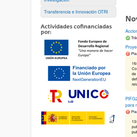
Transferencia e Innovación OTRI
No
Actividades cofinanciadas
Accio
por:
Trá
Proye
Pla
16
Cor
de
def
rel
PIFG2
para m
Pla
13
pub
pub