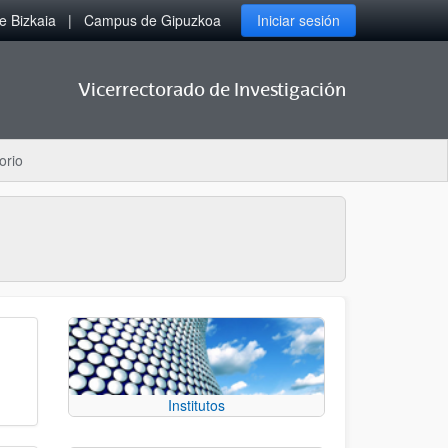
 Bizkaia
Campus de Gipuzkoa
Iniciar sesión
Vicerrectorado de Investigación
orio
Institutos