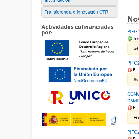
Transferencia e Innovación OTRI
No
Actividades cofinanciadas
PIFG2
por:
Trá
Se
PIFG2
Pla
Se
CONV
CAMP
Pla
Fi
PIFG2
Pla