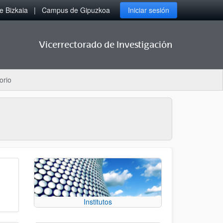
 Bizkaia
Campus de Gipuzkoa
Iniciar sesión
Vicerrectorado de Investigación
orio
Institutos