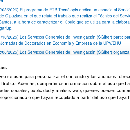
er
7/03/2026) El programa de ETB Tecnólopis dedica un espacio al Servic
 Gipuzkoa en el que relata el trabajo que realiza el Técnico del Servi
Santos, a la hora de caracterizar el lúpulo que se utiliza para la elabor
garlup.
1/10/2025) Los Servicios Generales de Investigación (SGIker) participa
I Jornadas de Doctorados en Economía y Empresa de la UPV/EHU
2/06/2025) Los Servicios Generales de Investigación (SGIker) organiza
a nº 28 para la discusión de resultados de los ensayos de aptitud de an
tal orgánico y análisis isotópico
ies
3/05/2025) El Servicio de RMN-Gipuzkoa de los SGIker ha llevado a ca
web se usan para personalizar el contenido y los anuncios, ofrec
aracterización química de dos variedades de lúpulo silvestre
el tráfico. Además, compartimos información sobre el uso que ha
1
2
3
...
79
edes sociales, publicidad y análisis web, quienes pueden combin
Página
Página
Página
Páginas intermedias Use TAB 
Página
proporcionado o que hayan recopilado a partir del uso que haya
pa
Ayuda