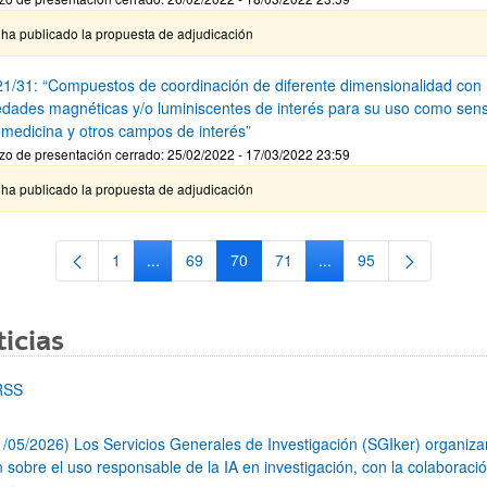
 ha publicado la propuesta de adjudicación
1/31: “Compuestos de coordinación de diferente dimensionalidad con
edades magnéticas y/o luminiscentes de interés para su uso como sen
omedicina y otros campos de interés”
zo de presentación cerrado: 25/02/2022 - 17/03/2022 23:59
 ha publicado la propuesta de adjudicación
1
...
69
70
71
...
95
Página
Páginas intermedias Use TAB para desplazarse.
Página
Página
Página
Páginas intermedias Us
Página
icias
RSS
1/05/2026) Los Servicios Generales de Investigación (SGIker) organiz
n sobre el uso responsable de la IA en investigación, con la colaboraci