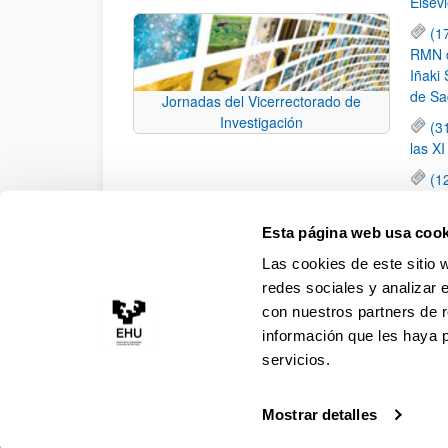
Elsevi
(1
RMN de
Iñaki 
de Sa
Jornadas del Vicerrectorado de
Investigación
(3
las X
(1
jornad
elemen
Esta página web usa cook
(1
Las cookies de este sitio 
una c
redes sociales y analizar 
con nuestros partners de r
información que les haya 
servicios.
Mostrar detalles
Accesibilidad
Información legal
Contacto
Ma