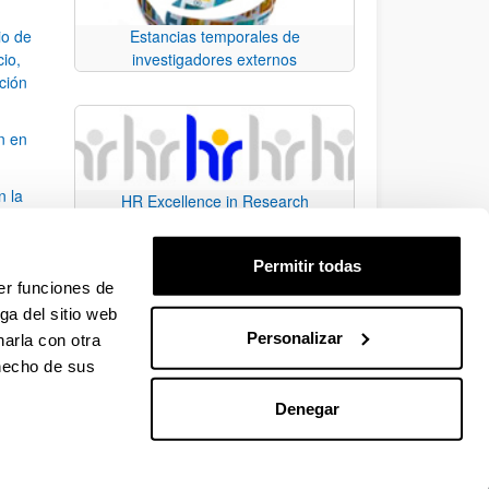
io de
Estancias temporales de
cio,
investigadores externos
ación
n en
n la
HR Excellence in Research
álisis
Permitir todas
bo
er funciones de
ga del sitio web
Personalizar
arla con otra
para desplazarse.
 hecho de sus
Denegar
EHU