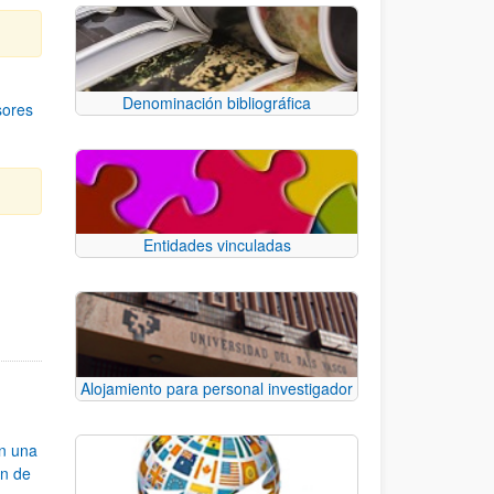
Denominación bibliográfica
sores
Entidades vinculadas
e TAB para desplazarse.
Alojamiento para personal investigador
an una
ón de