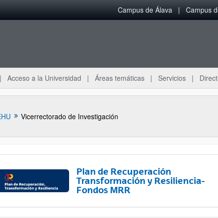
Campus de Álava
Campus de
Acceso a la Universidad
Áreas temáticas
Servicios
Direct
EHU
Vicerrectorado de Investigación
Plan de Recuperación
Transformación y Resiliencia-
Fondos MRR
ar subpáginas