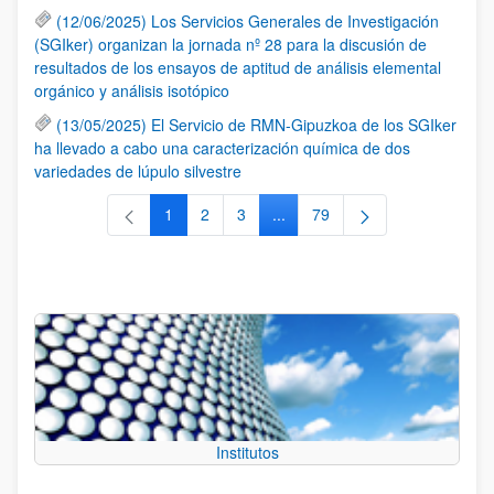
(12/06/2025) Los Servicios Generales de Investigación
(SGIker) organizan la jornada nº 28 para la discusión de
resultados de los ensayos de aptitud de análisis elemental
orgánico y análisis isotópico
(13/05/2025) El Servicio de RMN-Gipuzkoa de los SGIker
ha llevado a cabo una caracterización química de dos
variedades de lúpulo silvestre
1
2
3
...
79
Página
Página
Página
Páginas intermedias Use TAB 
Página
Institutos