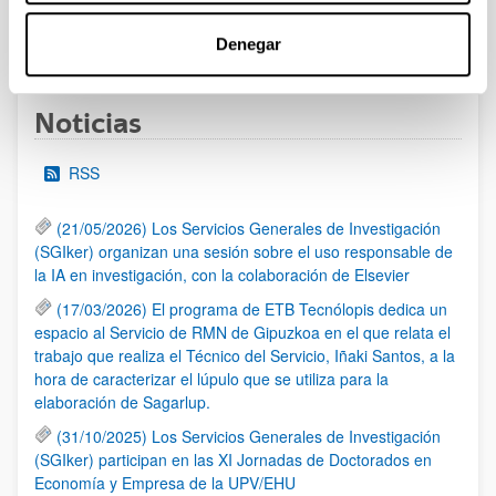
1
...
12
13
14
...
95
Denegar
Página
Páginas intermedias Use TAB para desplazarse.
Página
Página
Página
Páginas intermedias Us
Página
Noticias
RSS
(21/05/2026) Los Servicios Generales de Investigación
(SGIker) organizan una sesión sobre el uso responsable de
la IA en investigación, con la colaboración de Elsevier
(17/03/2026) El programa de ETB Tecnólopis dedica un
espacio al Servicio de RMN de Gipuzkoa en el que relata el
trabajo que realiza el Técnico del Servicio, Iñaki Santos, a la
hora de caracterizar el lúpulo que se utiliza para la
elaboración de Sagarlup.
(31/10/2025) Los Servicios Generales de Investigación
(SGIker) participan en las XI Jornadas de Doctorados en
Economía y Empresa de la UPV/EHU