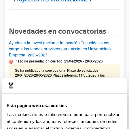
Novedades en convocatorias
Ayudas a la Investigación e Innovación Tecnológica con
cargo a los fondos previstos para acciones Universidad-
Empresa, 2026-2027
Plazo de presentación cerrado: 29/04/2026 - 28/05/2026
Se ha publicado la convocatoria. Plazo de solicitudes:
29/04/2026-28/05/2026 Plazos internos: 11/05/2026 a las
12:00 y 21/05/2026 a las 12:00. (ver resumen).
CONVOCATORIA INCENTIVACIÓN PARA LA
INCORPORACIÓN DE TALENTO CONSOLIDADO
"PROGRAMA ATRAE 2026"
Esta página web usa cookies
Plazo de presentación cerrado: 23/04/2026 - 04/06/2026
Las cookies de este sitio web se usan para personalizar
Envío de la Expresión de Interés. Plazo interno 25 de mayo de
el contenido y los anuncios, ofrecer funciones de redes
2026. Envío resto de documentación necesaria. Plazo interno
sociales y analizar el tráfico. Además, compartimos