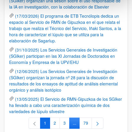
(SGIker) organizan una sesión sobre el uso responsable de
la IA en investigación, con la colaboración de Elsevier
(17/03/2026) El programa de ETB Tecnólopis dedica un
espacio al Servicio de RMN de Gipuzkoa en el que relata el
trabajo que realiza el Técnico del Servicio, Iñaki Santos, a la
hora de caracterizar el lúpulo que se utiliza para la
elaboración de Sagarlup.
(31/10/2025) Los Servicios Generales de Investigación
(SGIker) participan en las XI Jornadas de Doctorados en
Economía y Empresa de la UPV/EHU
(12/06/2025) Los Servicios Generales de Investigación
(SGIker) organizan la jornada nº 28 para la discusión de
resultados de los ensayos de aptitud de análisis elemental
orgánico y análisis isotópico
(13/05/2025) El Servicio de RMN-Gipuzkoa de los SGIker
ha llevado a cabo una caracterización química de dos
variedades de lúpulo silvestre
1
2
3
...
79
Página
Página
Página
Páginas intermedias Use TAB 
Página