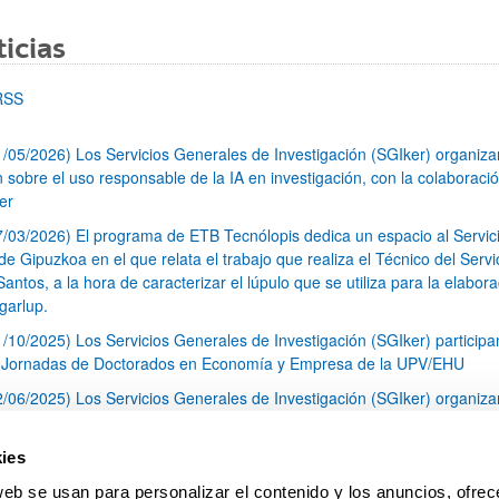
icias
RSS
1/05/2026) Los Servicios Generales de Investigación (SGIker) organiz
n sobre el uso responsable de la IA en investigación, con la colaboraci
er
7/03/2026) El programa de ETB Tecnólopis dedica un espacio al Servic
 Gipuzkoa en el que relata el trabajo que realiza el Técnico del Servi
Santos, a la hora de caracterizar el lúpulo que se utiliza para la elabor
garlup.
1/10/2025) Los Servicios Generales de Investigación (SGIker) participa
I Jornadas de Doctorados en Economía y Empresa de la UPV/EHU
2/06/2025) Los Servicios Generales de Investigación (SGIker) organiza
a nº 28 para la discusión de resultados de los ensayos de aptitud de an
tal orgánico y análisis isotópico
ies
3/05/2025) El Servicio de RMN-Gipuzkoa de los SGIker ha llevado a ca
web se usan para personalizar el contenido y los anuncios, ofrec