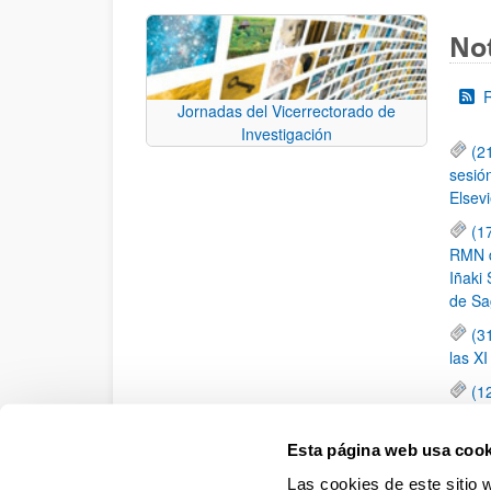
Not
Jornadas del Vicerrectorado de
Investigación
(2
sesió
Elsevi
(1
RMN de
Iñaki 
de Sa
(3
las X
(1
jornad
elemen
Esta página web usa cook
(1
Las cookies de este sitio 