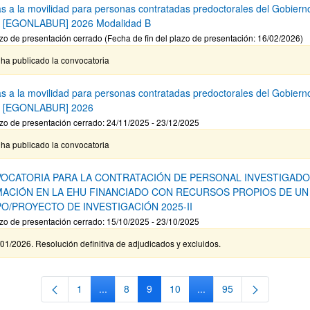
s a la movilidad para personas contratadas predoctorales del Gobiern
 [EGONLABUR] 2026 Modalidad B
zo de presentación cerrado (Fecha de fin del plazo de presentación: 16/02/2026)
ha publicado la convocatoria
s a la movilidad para personas contratadas predoctorales del Gobiern
o [EGONLABUR] 2026
zo de presentación cerrado: 24/11/2025 - 23/12/2025
ha publicado la convocatoria
OCATORIA PARA LA CONTRATACIÓN DE PERSONAL INVESTIGADO
ACIÓN EN LA EHU FINANCIADO CON RECURSOS PROPIOS DE UN
O/PROYECTO DE INVESTIGACIÓN 2025-II
zo de presentación cerrado: 15/10/2025 - 23/10/2025
01/2026. Resolución definitiva de adjudicados y excluidos.
1
...
8
9
10
...
95
Página
Páginas intermedias Use TAB para desplazarse
Página
Página
Página
Páginas intermedias Use
Página