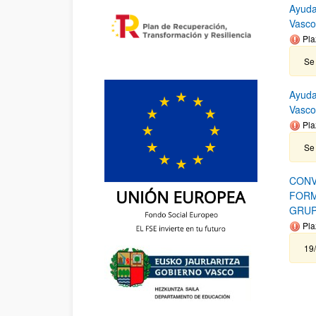
Ayuda
Vasco
Pla
Se 
Ayuda
Vasc
Pla
Se 
CONV
FORM
GRUP
Pla
19/