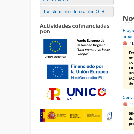
Transferencia e Innovación OTRI
No
Actividades cofinanciadas
Progr
por:
áreas
Pla
Fec
de
co
LID
do
(Ap
de
Convo
Pla
06/
de 
pre