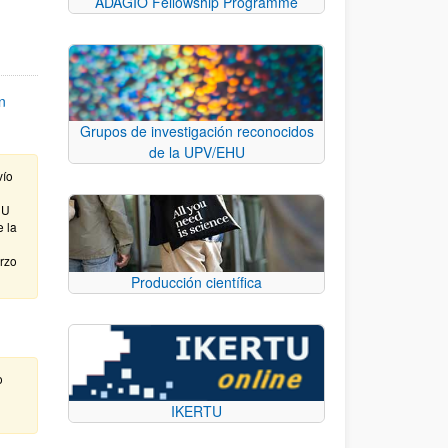
ADAGIO Fellowship Programme
n
Grupos de investigación reconocidos
de la UPV/EHU
vío
HU
e la
arzo
Producción científica
o
IKERTU