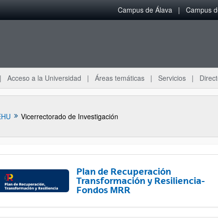
Campus de Álava
Campus de
Acceso a la Universidad
Áreas temáticas
Servicios
Direct
EHU
Vicerrectorado de Investigación
Plan de Recuperación
Transformación y Resiliencia-
Fondos MRR
ar subpáginas