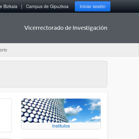
 Bizkaia
Campus de Gipuzkoa
Iniciar sesión
Vicerrectorado de Investigación
orio
Institutos