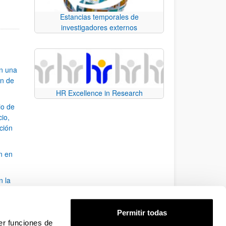
Estancias temporales de
investigadores externos
an una
ón de
HR Excellence in Research
io de
cio,
ación
n en
n la
álisis
Permitir todas
bo
er funciones de