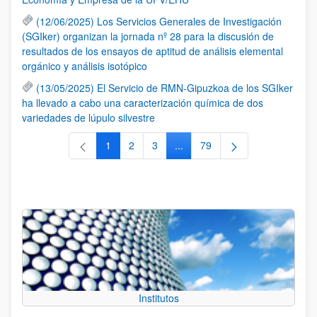
(12/06/2025) Los Servicios Generales de Investigación
(SGIker) organizan la jornada nº 28 para la discusión de
resultados de los ensayos de aptitud de análisis elemental
orgánico y análisis isotópico
(13/05/2025) El Servicio de RMN-Gipuzkoa de los SGIker
ha llevado a cabo una caracterización química de dos
variedades de lúpulo silvestre
1
2
3
...
79
Página
Página
Página
Páginas intermedias Use TAB 
Página
Institutos