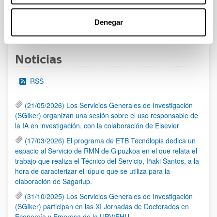
Denegar
1
...
9
10
11
...
95
Página
Páginas intermedias Use TAB para desplazarse
Página
Página
Página
Páginas intermedias Us
Página
Noticias
RSS
(21/05/2026) Los Servicios Generales de Investigación
(SGIker) organizan una sesión sobre el uso responsable de
la IA en investigación, con la colaboración de Elsevier
(17/03/2026) El programa de ETB Tecnólopis dedica un
espacio al Servicio de RMN de Gipuzkoa en el que relata el
trabajo que realiza el Técnico del Servicio, Iñaki Santos, a la
hora de caracterizar el lúpulo que se utiliza para la
elaboración de Sagarlup.
(31/10/2025) Los Servicios Generales de Investigación
(SGIker) participan en las XI Jornadas de Doctorados en
Economía y Empresa de la UPV/EHU