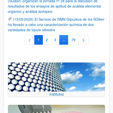
(SGIker) organizan la jornada nº 28 para la discusión de
resultados de los ensayos de aptitud de análisis elemental
orgánico y análisis isotópico
(13/05/2025) El Servicio de RMN-Gipuzkoa de los SGIker
ha llevado a cabo una caracterización química de dos
variedades de lúpulo silvestre
1
2
3
...
79
Página
Página
Página
Páginas intermedias Use TAB 
Página
Institutos