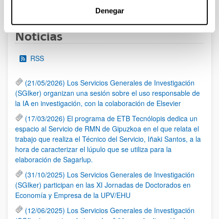
1
2
3
...
95
Página
Página
Página
Páginas intermedias Use TAB 
Página
Denegar
Noticias
RSS
(21/05/2026) Los Servicios Generales de Investigación
(SGIker) organizan una sesión sobre el uso responsable de
la IA en investigación, con la colaboración de Elsevier
(17/03/2026) El programa de ETB Tecnólopis dedica un
espacio al Servicio de RMN de Gipuzkoa en el que relata el
trabajo que realiza el Técnico del Servicio, Iñaki Santos, a la
hora de caracterizar el lúpulo que se utiliza para la
elaboración de Sagarlup.
(31/10/2025) Los Servicios Generales de Investigación
(SGIker) participan en las XI Jornadas de Doctorados en
Economía y Empresa de la UPV/EHU
(12/06/2025) Los Servicios Generales de Investigación