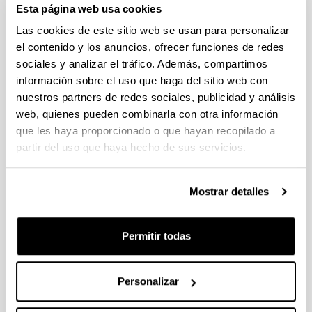
Esta página web usa cookies
Abierto el plazo de presentación (Fecha de fin del plazo de
presentación: 30/09/2026)
Las cookies de este sitio web se usan para personalizar
el contenido y los anuncios, ofrecer funciones de redes
Plazo interno EHU documentación solicitudes : 15 de
septiembre de 2026
sociales y analizar el tráfico. Además, compartimos
información sobre el uso que haga del sitio web con
CONVOCATORIA PARA LA CONTRATACIÓN DE
nuestros partners de redes sociales, publicidad y análisis
PERSONAL INVESTIGADOR EN FORMACIÓN EN LA EHU
web, quienes pueden combinarla con otra información
(2026)
que les haya proporcionado o que hayan recopilado a
Plazo de presentación cerrado: 15/06/2026 - 06/07/2026 23:59
partir del uso que haya hecho de sus servicios.
CONVOCATORIA DE AYUDAS DE FORMACIÓN DE
PERSONAL INVESTIGADOR EN EL SECTOR AGRARIO,
PESQUERO Y ALIMENTARIO VASCO 2026-IKERTALENT
Mostrar detalles
(GOBIERNO VASCO)
Plazo de presentación cerrado: 26/05/2026 - 02/06/2026
Permitir todas
(12/06/2026) Listado provisional de solicitudes seleccionadas
y desestimadas. Plazo de presentación de alegaciones: hasta
el 17 de junio de 2026, inclusive.
Personalizar