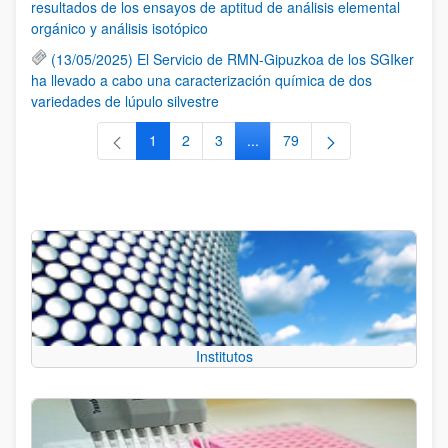
resultados de los ensayos de aptitud de análisis elemental
orgánico y análisis isotópico
(13/05/2025) El Servicio de RMN-Gipuzkoa de los SGIker
ha llevado a cabo una caracterización química de dos
variedades de lúpulo silvestre
1
2
3
...
79
Página
Página
Página
Páginas intermedias Use TAB 
Página
Institutos