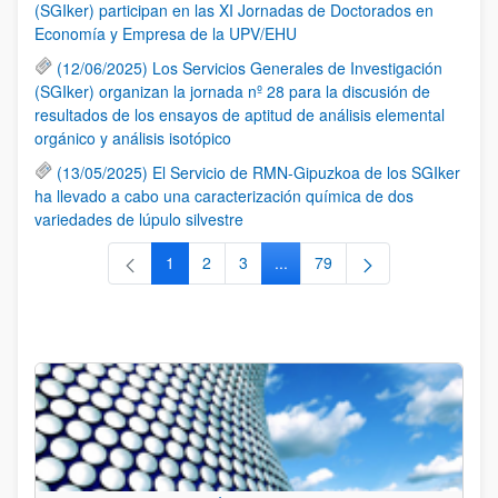
(SGIker) participan en las XI Jornadas de Doctorados en
Economía y Empresa de la UPV/EHU
(12/06/2025) Los Servicios Generales de Investigación
(SGIker) organizan la jornada nº 28 para la discusión de
resultados de los ensayos de aptitud de análisis elemental
orgánico y análisis isotópico
(13/05/2025) El Servicio de RMN-Gipuzkoa de los SGIker
ha llevado a cabo una caracterización química de dos
variedades de lúpulo silvestre
1
2
3
...
79
Página
Página
Página
Páginas intermedias Use TAB 
Página