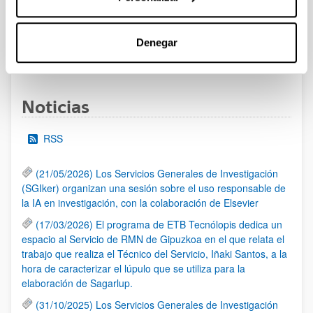
Se ha abierto el plazo de presentación de solicitudes
Denegar
1
...
22
23
24
...
95
Página
Páginas intermedias Use TAB para desplazarse.
Página
Página
Página
Páginas intermedias Us
Página
Noticias
RSS
(21/05/2026) Los Servicios Generales de Investigación
(SGIker) organizan una sesión sobre el uso responsable de
la IA en investigación, con la colaboración de Elsevier
(17/03/2026) El programa de ETB Tecnólopis dedica un
espacio al Servicio de RMN de Gipuzkoa en el que relata el
trabajo que realiza el Técnico del Servicio, Iñaki Santos, a la
hora de caracterizar el lúpulo que se utiliza para la
elaboración de Sagarlup.
(31/10/2025) Los Servicios Generales de Investigación