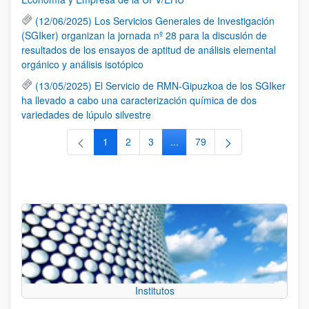
(12/06/2025) Los Servicios Generales de Investigación
(SGIker) organizan la jornada nº 28 para la discusión de
resultados de los ensayos de aptitud de análisis elemental
orgánico y análisis isotópico
(13/05/2025) El Servicio de RMN-Gipuzkoa de los SGIker
ha llevado a cabo una caracterización química de dos
variedades de lúpulo silvestre
1
2
3
...
79
Página
Página
Página
Páginas intermedias Use TAB 
Página
Institutos