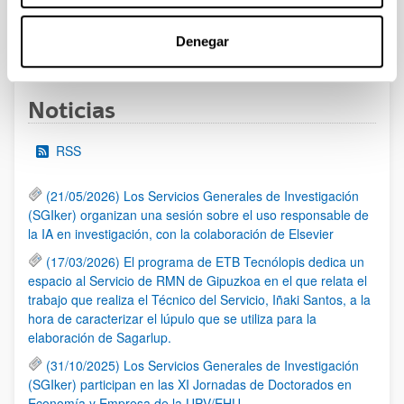
Denegar
1
...
9
10
11
...
95
Página
Páginas intermedias Use TAB para desplazarse
Página
Página
Página
Páginas intermedias Us
Página
Noticias
RSS
(21/05/2026) Los Servicios Generales de Investigación
(SGIker) organizan una sesión sobre el uso responsable de
la IA en investigación, con la colaboración de Elsevier
(17/03/2026) El programa de ETB Tecnólopis dedica un
espacio al Servicio de RMN de Gipuzkoa en el que relata el
trabajo que realiza el Técnico del Servicio, Iñaki Santos, a la
hora de caracterizar el lúpulo que se utiliza para la
elaboración de Sagarlup.
(31/10/2025) Los Servicios Generales de Investigación
(SGIker) participan en las XI Jornadas de Doctorados en
Economía y Empresa de la UPV/EHU