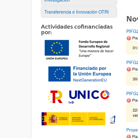
Transferencia e Innovación OTRI
No
Actividades cofinanciadas
PIFG2
por:
Pla
01/
PIFG2
Pla
30/
PIFG2
Pla
22/
va
Proye
Pla