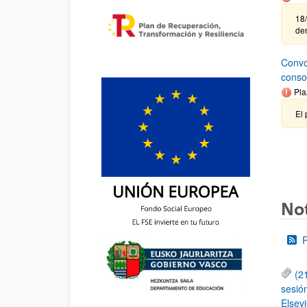
18/
de
Convo
conso
Pla
El 
Not
(2
sesió
Elsevi