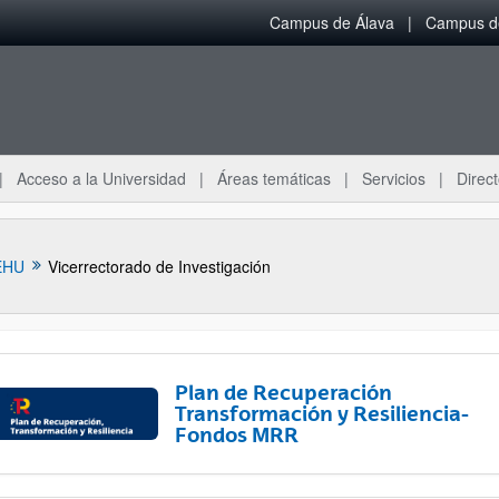
Campus de Álava
Campus de
Acceso a la Universidad
Áreas temáticas
Servicios
Direct
EHU
Vicerrectorado de Investigación
Plan de Recuperación
Transformación y Resiliencia-
Fondos MRR
ar subpáginas