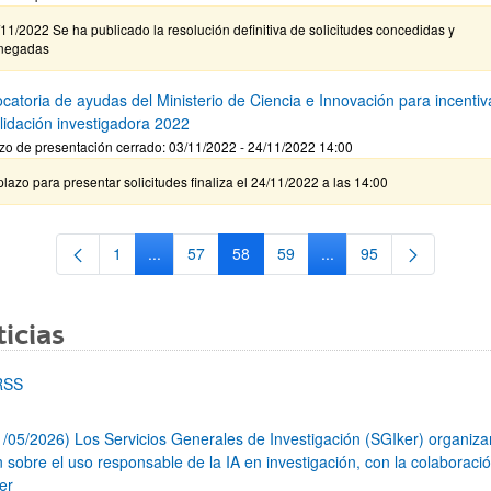
11/2022 Se ha publicado la resolución definitiva de solicitudes concedidas y
negadas
catoria de ayudas del Ministerio de Ciencia e Innovación para incentiva
lidación investigadora 2022
zo de presentación cerrado: 03/11/2022 - 24/11/2022 14:00
plazo para presentar solicitudes finaliza el 24/11/2022 a las 14:00
1
...
57
58
59
...
95
Página
Páginas intermedias Use TAB para desplazarse.
Página
Página
Página
Páginas intermedias Us
Página
icias
RSS
1/05/2026) Los Servicios Generales de Investigación (SGIker) organiz
n sobre el uso responsable de la IA en investigación, con la colaboraci
er