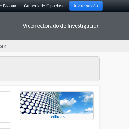
 Bizkaia
Campus de Gipuzkoa
Iniciar sesión
Vicerrectorado de Investigación
orio
Institutos