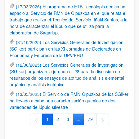
(17/03/2026) El programa de ETB Tecnólopis dedica un
espacio al Servicio de RMN de Gipuzkoa en el que relata el
trabajo que realiza el Técnico del Servicio, Iñaki Santos, a la
hora de caracterizar el lúpulo que se utiliza para la
elaboración de Sagarlup.
(31/10/2025) Los Servicios Generales de Investigación
(SGIker) participan en las XI Jornadas de Doctorados en
Economía y Empresa de la UPV/EHU
(12/06/2025) Los Servicios Generales de Investigación
(SGIker) organizan la jornada nº 28 para la discusión de
resultados de los ensayos de aptitud de análisis elemental
orgánico y análisis isotópico
(13/05/2025) El Servicio de RMN-Gipuzkoa de los SGIker
ha llevado a cabo una caracterización química de dos
variedades de lúpulo silvestre
1
2
3
...
79
Página
Página
Página
Páginas intermedias Use TAB 
Página