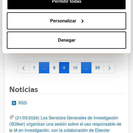
Permitir todas
CONVOCATORIA PARA LA CONTRATACIÓN DE
PERSONAL INVESTIGADOR EN FORMACIÓN EN LA EHU
Personalizar
FINANCIADO CON RECURSOS PROPIOS DE UN
GRUPO/PROYECTO DE INVESTIGACIÓN 2025-II
Plazo de presentación cerrado: 15/10/2025 - 23/10/2025
Denegar
19/01/2026. Resolución definitiva de adjudicados y excluidos.
1
...
8
9
10
...
95
Página
Páginas intermedias Use TAB para desplazarse
Página
Página
Página
Páginas intermedias Use
Página
Noticias
RSS
(21/05/2026) Los Servicios Generales de Investigación
(SGIker) organizan una sesión sobre el uso responsable de
la IA en investigación, con la colaboración de Elsevier