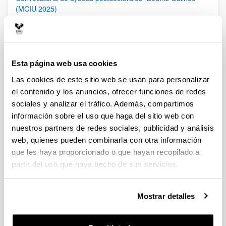
(MCIU 2025)
Plazo de presentación cerrado (Fecha de fin del plazo de
presentación: 27/02/2026)
06/02/2026 Publicada Orden de Modificación de la
convocatoria. Se amplía el período de solicitud de estas
ayudas hasta el 27 de febrero de 2026, incluido. El plazo de
Esta página web usa cookies
presentación de las “Expresiones de interés” finalizará el 20 de
Las cookies de este sitio web se usan para personalizar
febrero a las 13:30
el contenido y los anuncios, ofrecer funciones de redes
sociales y analizar el tráfico. Además, compartimos
Ayudas a la movilidad para personas contratadas
predoctorales del Gobierno Vasco [EGONLABUR] 2026
información sobre el uso que haga del sitio web con
Modalidad B
nuestros partners de redes sociales, publicidad y análisis
Plazo de presentación cerrado (Fecha de fin del plazo de
web, quienes pueden combinarla con otra información
presentación: 16/02/2026)
que les haya proporcionado o que hayan recopilado a
Se ha publicado la convocatoria
partir del uso que haya hecho de sus servicios.
Ayudas a la movilidad para personas contratadas
Mostrar detalles
predoctorales del Gobierno Vasco [EGONLABUR] 2026
Plazo de presentación cerrado: 24/11/2025 - 23/12/2025
Se ha publicado la convocatoria